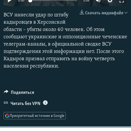
0:00
3:05
РАСПИСАНИЕ ВЕЩАНИЯ
240p
Скачать медиафайл
ВСУ нанесли удар по штабу
ПОДПИШИТЕСЬ НА РАССЫЛКУ
360p
кадыровцев в Херсонской
области – убиты около 40 человек. Об этом
480p
СОЦИАЛЬНЫЕ СЕТИ
Auto
240p
360p
480p
сообщают украинские и оппозиционные чеченские
720p
телеграм-каналы, в официальной сводке ВСУ
720p
1080p
1080p
подтверждения этой информации нет. После этого
Кадыров призвал отправить на войну четверть
населения республики.
Все сайты РСЕ/РС
Поделиться
Читать без VPN
Приоритетный источник в Google