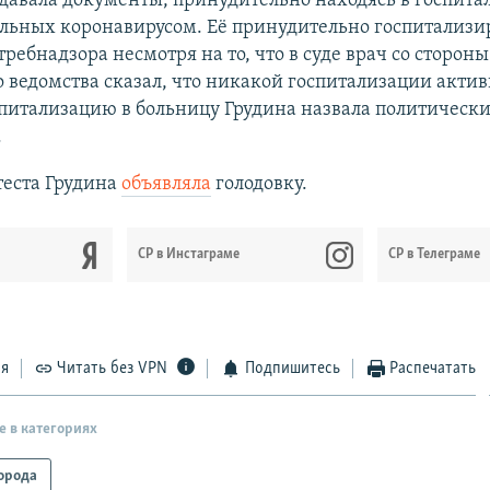
давала документы, принудительно находясь в госпитал
льных коронавирусом. Её принудительно госпитализи
требнадзора несмотря на то, что в суде врач со стороны
 ведомства сказал, что никакой госпитализации актив
спитализацию в больницу Грудина назвала политическ
.
теста Грудина
объявляла
голодовку.
CР в Инстаграме
СР в Телеграме
ся
Читать без VPN
Подпишитесь
Распечатать
е в категориях
орода