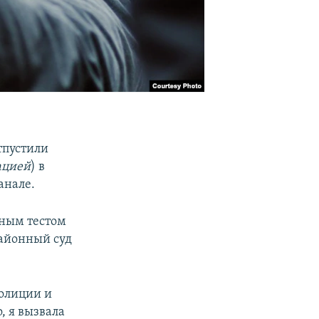
тпустили
ацией
) в
анале.
ьным тестом
районный суд
полиции и
о, я вызвала