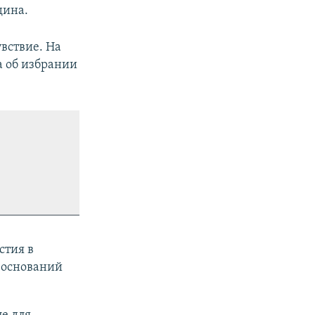
дина.
увствие. На
а об избрании
стия в
 оснований