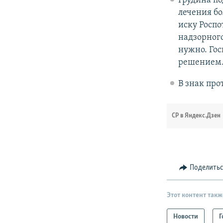
Грудина по
лечения бо
иску Роспо
надзорного
нужно. Го
решением
В знак про
СР в Яндекс.Дзен
Поделить
Этот контент такж
Новости
Г