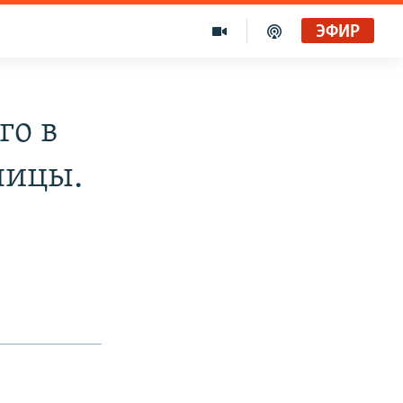
ЭФИР
го в
ницы.