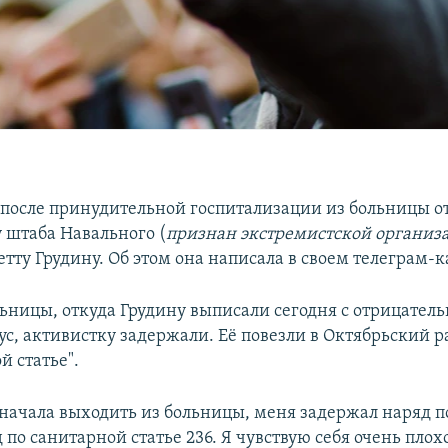
после принудительной госпитализации из больницы о
 штаба Навального (
признан экстремистской организ
тту Грудину. Об этом она написала в своем телеграм-к
льницы, откуда Грудину выписали сегодня с отрицател
ус, активистку задержали. Её повезли в Октябрьский 
й статье".
я начала выходить из больницы, меня задержал наряд 
д по санитарной статье 236. Я чувствую себя очень плох