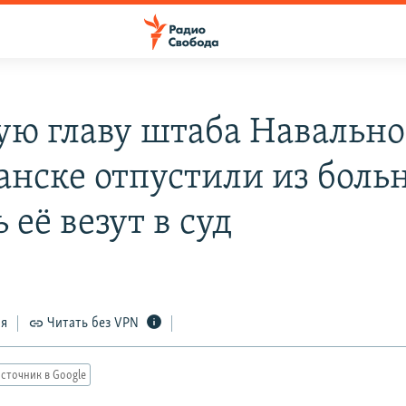
ю главу штаба Навально
нске отпустили из боль
 её везут в суд
ся
Читать без VPN
сточник в Google