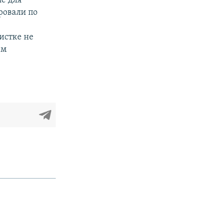
е для
ровали по
истке не
им