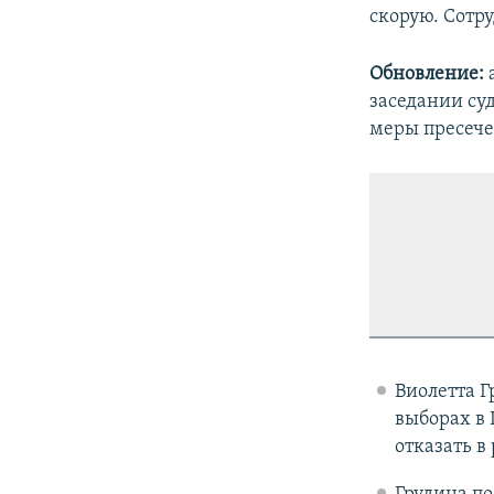
скорую. Сотру
Обновление:
а
заседании су
меры пресече
Виолетта 
выборах в 
отказать в