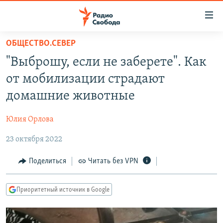
Ссылки
для
упрощенного
ОБЩЕСТВО.СЕВЕР
ПРОГРАММЫ
доступа
"Выброшу, если не заберете". Как
ПОДКАСТЫ
Вернуться
от мобилизации страдают
к
АВТОРСКИЕ ПРОЕКТЫ
домашние животные
основному
ЦИТАТЫ СВОБОДЫ
содержанию
Юлия Орлова
Вернутся
МНЕНИЯ
к
23 октября 2022
КУЛЬТУРА
главной
навигации
IDEL.РЕАЛИИ
Поделиться
Читать без VPN
Вернутся
КАВКАЗ.РЕАЛИИ
к
Приоритетный источник в Google
СЕВЕР.РЕАЛИИ
поиску
СИБИРЬ.РЕАЛИИ