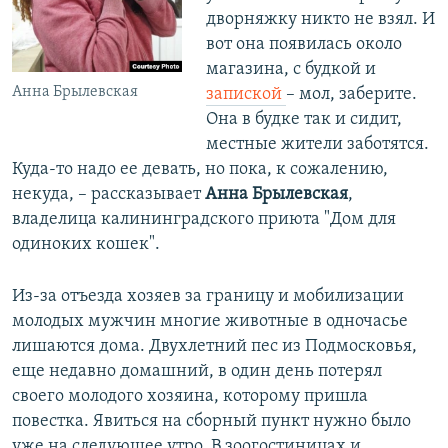
дворняжку никто не взял. И
вот она появилась около
магазина, с будкой и
Анна Брылевская
запиской
– мол, заберите.
Она в будке так и сидит,
местные жители заботятся.
Куда-то надо ее девать, но пока, к сожалению,
некуда, – рассказывает
Анна Брылевская
,
владелица калининградского приюта "Дом для
одиноких кошек".
Из-за отъезда хозяев за границу и мобилизации
молодых мужчин многие животные в одночасье
лишаются дома. Двухлетний пес из Подмосковья,
еще недавно домашний, в один день потерял
своего молодого хозяина, которому пришла
повестка. Явиться на сборный пункт нужно было
уже на следующее утро. В зоогостиницах и