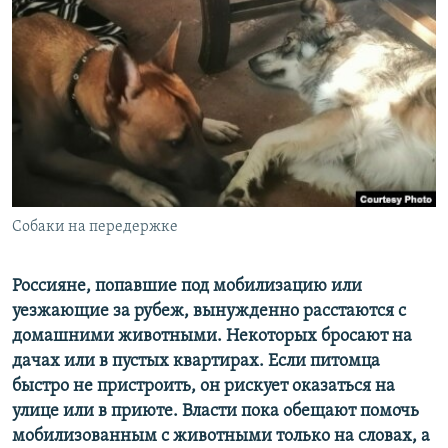
РАСПИСАНИЕ ВЕЩАНИЯ
ПОДПИШИТЕСЬ НА РАССЫЛКУ
СОЦИАЛЬНЫЕ СЕТИ
Собаки на передержке
Все сайты РСЕ/РС
Россияне, попавшие под мобилизацию или
уезжающие за рубеж, вынужден
н
о расстаются с
домашними животными. Некоторых бросают на
дачах или в пустых квартирах.
Е
сли питомца
быстро не пристроить, он рискует оказаться на
улице или в приюте.
В
ласти
пока
обещают помочь
мобилизованным с животными
только на словах
,
а