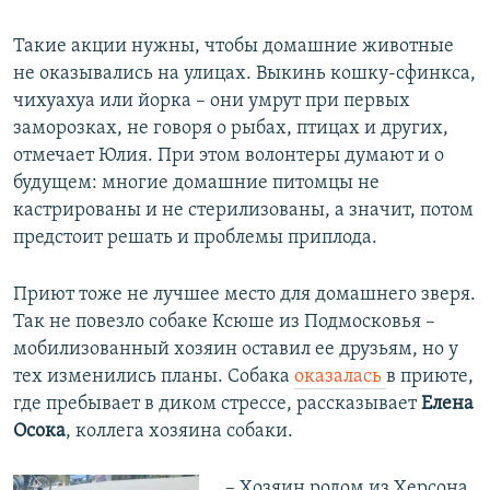
Такие акции нужны, чтобы домашние животные
не оказывались на улицах. Выкинь кошку-сфинкса,
чихуахуа или йорка – они умрут при первых
заморозках, не говоря о рыбах, птицах и других,
отмечает Юлия. При этом волонтеры думают и о
будущем: многие домашние питомцы не
кастрированы и не стерилизованы, а значит, потом
предстоит решать и проблемы приплода.
Приют тоже не лучшее место для домашнего зверя.
Так не повезло собаке Ксюше из Подмосковья –
мобилизованный хозяин оставил ее друзьям, но у
тех изменились планы. Собака
оказалась
в приюте,
где пребывает в диком стрессе, рассказывает
Елена
Осока
, коллега хозяина собаки.
– Хозяин родом из Херсона,