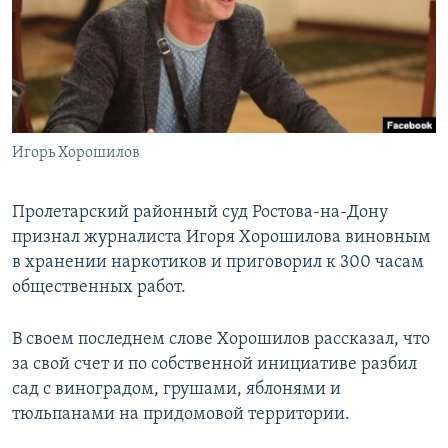
РАСПИСАНИЕ ВЕЩАНИЯ
ПОДПИШИТЕСЬ НА РАССЫЛКУ
СОЦИАЛЬНЫЕ СЕТИ
Игорь Хорошилов
Пролетарский районный суд Ростова-на-Дону
признал журналиста Игоря Хорошилова виновным
Все сайты РСЕ/РС
в хранении наркотиков и приговорил к 300 часам
общественных работ.
В своем последнем слове Хорошилов рассказал, что
за свой счет и по собственной инициативе разбил
сад с виноградом, грушами, яблонями и
тюльпанами на придомовой территории.