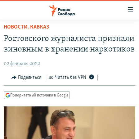
Ссылки
для
упрощенного
НОВОСТИ. КАВКАЗ
ПРОГРАММЫ
доступа
Ростовского журналиста признали
ПОДКАСТЫ
Вернуться
виновным в хранении наркотиков
к
АВТОРСКИЕ ПРОЕКТЫ
основному
02 февраля 2022
ЦИТАТЫ СВОБОДЫ
содержанию
Вернутся
МНЕНИЯ
Поделиться
Читать без VPN
к
КУЛЬТУРА
главной
Приоритетный источник в Google
навигации
IDEL.РЕАЛИИ
Вернутся
КАВКАЗ.РЕАЛИИ
к
СЕВЕР.РЕАЛИИ
поиску
СИБИРЬ.РЕАЛИИ