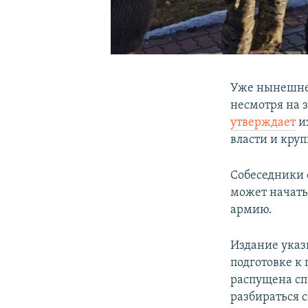
Уже нынешней
несмотря на 
утверждает
из
власти и круп
Собеседники с
может начатьс
армию.
Издание указ
подготовке к
распущена сп
разбираться 