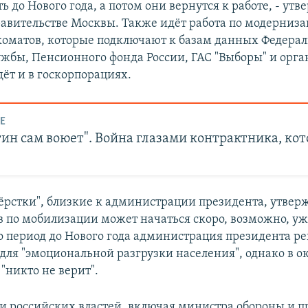
ь до Нового года, а потом они вернутся к работе, - утв
равительстве Москвы. Также идёт работа по модерниза
оматов, которые подключают к базам данных Федера
ужбы, Пенсионного фонда России, ГАС "Выборы" и орга
дёт и в госкорпорациях.
Е
ин сам воюет". Война глазами контрактника, ко
ёрстки", близкие к администрации президента, утверж
 по мобилизации может начаться скоро, возможно, уж
то период до Нового года администрация президента р
 для "эмоциональной разгрузки населения", однако в 
"никто не верит".
и российских властей, включая министра обороны и п