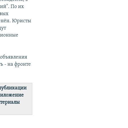
ий". По их
овых
менён. Юристы
дут
ционные
 объявления
ь - на фронте
 публикации
приложение
атериалы