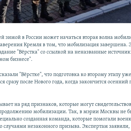
 зимой в России может начаться вторая волна мобил
заверения Кремля в том, что мобилизация завершена. 
дание "Вёрстка" со ссылкой на неназванные источник
ном бизнесе".
казали "Вёрстке", что подготовка ко второму этапу уже
я сразу после Нового года, когда закончится осенний 
ывает на ряд признаков, которые могут свидетельствов
 продолжению мобилизации. Так, в мэрии Москвы не б
ециально созданная команда, которые помогали воен
со случаями незаконного призыва. Экспертам заявили,