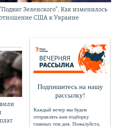
"Подвиг Зеленского". Как изменилось
отношение США к Украине
явили
и
плат