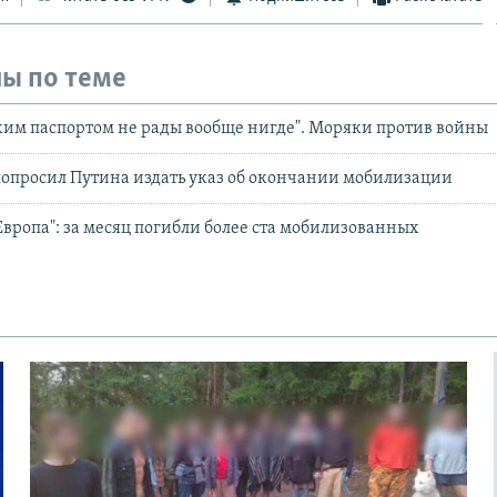
ы по теме
ким паспортом не рады вообще нигде". Моряки против войны
попросил Путина издать указ об окончании мобилизации
 Европа": за месяц погибли более ста мобилизованных