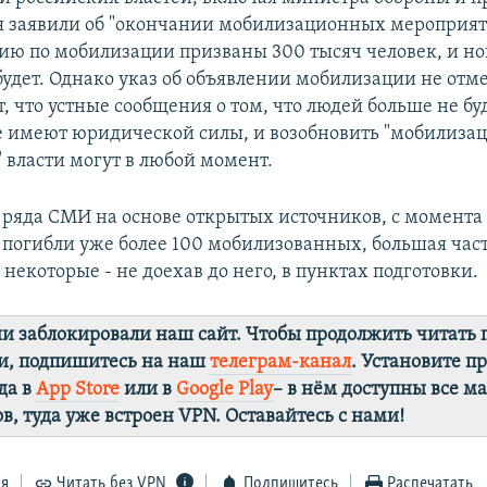
я заявили об "окончании мобилизационных мероприят
мию по мобилизации призваны 300 тысяч человек, и н
будет. Однако указ об объявлении мобилизации не от
, что устные сообщения о том, что людей больше не бу
е имеют юридической силы, и возобновить "мобилиза
 власти могут в любой момент.
 ряда СМИ на основе открытых источников, с момента
погибли уже более 100 мобилизованных, большая част
 некоторые - не доехав до него, в пунктах подготовки.
ии заблокировали наш сайт. Чтобы продолжить читать
и, подпишитесь на наш
телеграм-канал
. Установите 
да в
App Store
или в
Google Play
– в нём доступны все м
в, туда уже встроен VPN. Оставайтесь с нами!
ся
Читать без VPN
Подпишитесь
Распечатать