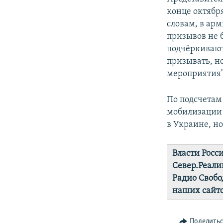
конце октябр
словам, в ар
призывов не 
подчёркивают
призывать, н
мероприятия"
По подсчетам
мобилизации 
в Украине, но
Власти Росс
Север.Реали
Радио Свобо
наших сайто
Поделить