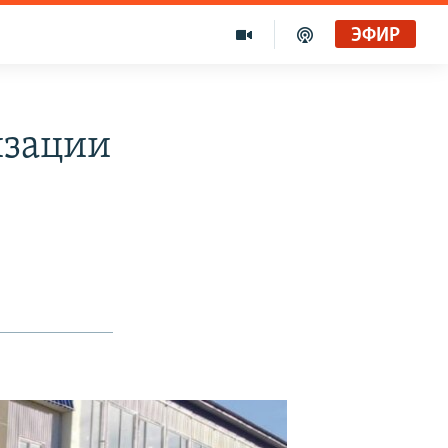
ЭФИР
изации