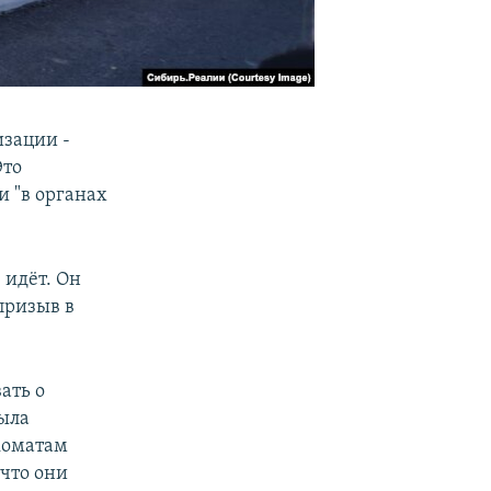
изации -
Это
и "в органах
 идёт. Он
призыв в
ать о
ыла
коматам
 что они