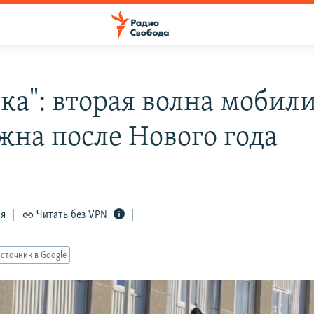
тка": вторая волна мобил
жна после Нового года
ся
Читать без VPN
сточник в Google