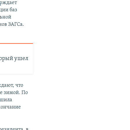
ерждает
ции баз
льной
нов ЗАГСа.
торый ушел
дают, что
е зимой. По
ешила
окончание
резидента, в