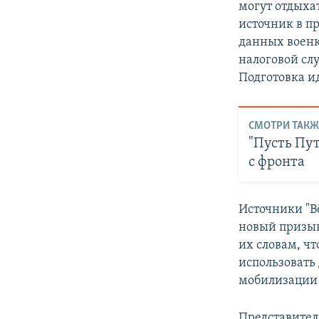
могут отдыхат
источник в п
данных военк
налоговой сл
Подготовка и
СМОТРИ ТАКЖ
"Пусть Пут
с фронта
Источники "В
новый призыв
их словам, ч
использовать
мобилизации 
Представител