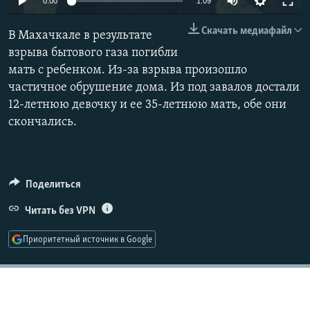
0:00
1:09
РАСПИСАНИЕ ВЕЩАНИЯ
Скачать медиафайл
В Махачкале в результате
ПОДПИШИТЕСЬ НА РАССЫЛКУ
взрыва бытового газа погибли
мать с ребенком. Из-за взрыва произошло
СОЦИАЛЬНЫЕ СЕТИ
частичное обрушение дома. Из под завалов достали
12-летнюю девочку и ее 35-летнюю мать, обе они
скончались.
Все сайты РСЕ/РС
Поделиться
Читать без VPN
Приоритетный источник в Google