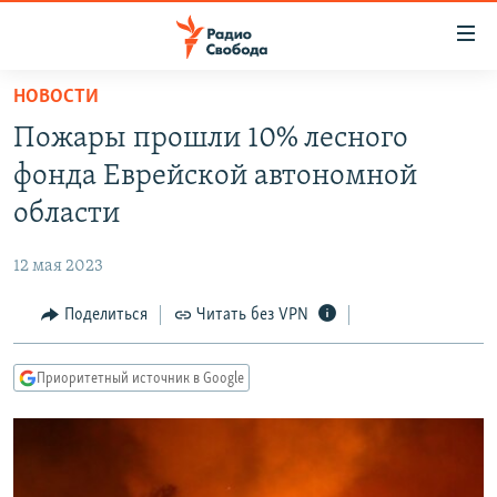
Ссылки
для
упрощенного
НОВОСТИ
ПРОГРАММЫ
доступа
Пожары прошли 10% лесного
ПОДКАСТЫ
Вернуться
фонда Еврейской автономной
к
АВТОРСКИЕ ПРОЕКТЫ
области
основному
ЦИТАТЫ СВОБОДЫ
содержанию
12 мая 2023
Вернутся
МНЕНИЯ
к
Поделиться
Читать без VPN
КУЛЬТУРА
главной
навигации
IDEL.РЕАЛИИ
Приоритетный источник в Google
Вернутся
КАВКАЗ.РЕАЛИИ
к
СЕВЕР.РЕАЛИИ
поиску
СИБИРЬ.РЕАЛИИ