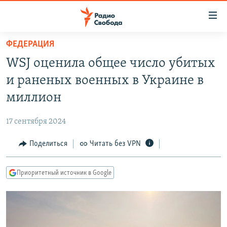
Ссылки
для
упрощенного
ФЕДЕРАЦИЯ
ПРОГРАММЫ
доступа
WSJ оценила общее число убитых
ПОДКАСТЫ
Вернуться
и раненых военных в Украине в
к
АВТОРСКИЕ ПРОЕКТЫ
миллион
основному
ЦИТАТЫ СВОБОДЫ
содержанию
17 сентября 2024
Вернутся
МНЕНИЯ
к
Поделиться
Читать без VPN
КУЛЬТУРА
главной
навигации
IDEL.РЕАЛИИ
Приоритетный источник в Google
Вернутся
КАВКАЗ.РЕАЛИИ
к
СЕВЕР.РЕАЛИИ
поиску
СИБИРЬ.РЕАЛИИ