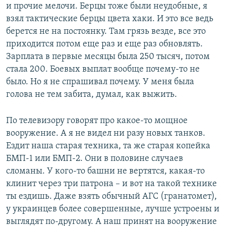
и прочие мелочи. Берцы тоже были неудобные, я
взял тактические берцы цвета хаки. И это все ведь
берется не на постоянку. Там грязь везде, все это
приходится потом еще раз и еще раз обновлять.
Зарплата в первые месяцы была 250 тысяч, потом
стала 200. Боевых выплат вообще почему-то не
было. Но я не спрашивал почему. У меня была
голова не тем забита, думал, как выжить.
По телевизору говорят про какое-то мощное
вооружение. А я не видел ни разу новых танков.
Ездит наша старая техника, та же старая копейка
БМП-1 или БМП-2. Они в половине случаев
сломаны. У кого-то башни не вертятся, какая-то
клинит через три патрона – и вот на такой технике
ты ездишь. Даже взять обычный АГС (гранатомет),
у украинцев более совершенные, лучше устроены и
выглядят по-другому. А наш принят на вооружение