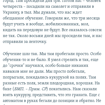
город. Там просидели дня три. Потом нас – человек
четыреста – посадили на самолет и отправили в
Украину, в тыл. Мы думали, что нас ждет
обещанное обучение. Говорили же, что три месяца
будут учить и вообще, мобилизованных, мол,
кидать на передовую не будут. Все оказалось совсем
не так. Около восьми дней мы просидели там, и нас
отправили за ленточку.
Обучение шло так. Мы там пробегали просто. Особо
обучения-то и не было. Я умел стрелять и так, еще
до "срочки" научился, особо больше никаких
навыков мне не дали. Мы просто побегали,
попрыгали, покидались кукурузой на полях. Там
разные есть поля, земля плодородная, хорошая. На
бахе (
БМП. – Прим. СР
) покатались. Нам сказали
взять кукурузу, представить, что это граната. Еще с
автоматом в руках бегали до позиции и обратно. Не