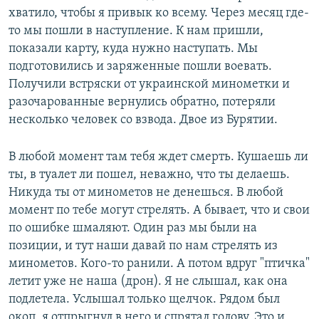
хватило, чтобы я привык ко всему. Через месяц где-
то мы пошли в наступление. К нам пришли,
показали карту, куда нужно наступать. Мы
подготовились и заряженные пошли воевать.
Получили встряски от украинской минометки и
разочарованные вернулись обратно, потеряли
несколько человек со взвода. Двое из Бурятии.
В любой момент там тебя ждет смерть. Кушаешь ли
ты, в туалет ли пошел, неважно, что ты делаешь.
Никуда ты от минометов не денешься. В любой
момент по тебе могут стрелять. А бывает, что и свои
по ошибке шмаляют. Один раз мы были на
позиции, и тут наши давай по нам стрелять из
минометов. Кого-то ранили. А потом вдруг "птичка"
летит уже не наша (дрон). Я не слышал, как она
подлетела. Услышал только щелчок. Рядом был
окоп, я отпрыгнул в него и спрятал голову. Это и