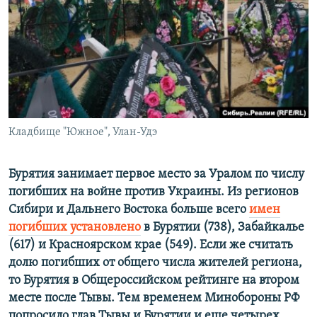
РАСПИСАНИЕ ВЕЩАНИЯ
ПОДПИШИТЕСЬ НА РАССЫЛКУ
СОЦИАЛЬНЫЕ СЕТИ
Кладбище "Южное", Улан-Удэ
Все сайты РСЕ/РС
Бурятия занимает первое место за Уралом по числу
погибших на войне против Украины. Из регионов
Сибири и Дальнего Востока больше всего
имен
погибших установлено
в Бурятии (738), Забайкалье
(617) и Красноярском крае (549). Если же считать
долю погибших от общего числа жителей региона,
то Бурятия в Общероссийском рейтинге на втором
месте после Тывы. Тем временем Минобороны РФ
попросило глав Тывы и Бурятии и еще четырех