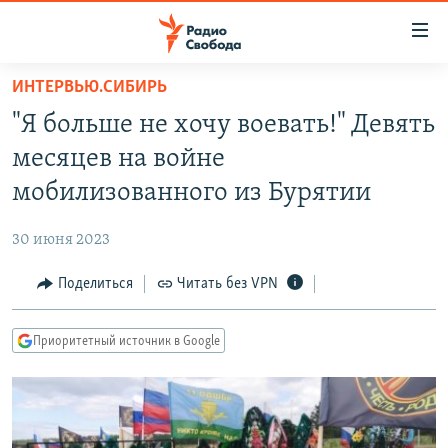
Ссылки
для
упрощенного
ИНТЕРВЬЮ.СИБИРЬ
ПРОГРАММЫ
доступа
"Я больше не хочу воевать!" Девять
ПОДКАСТЫ
Вернуться
месяцев на войне
к
АВТОРСКИЕ ПРОЕКТЫ
мобилизованного из Бурятии
основному
ЦИТАТЫ СВОБОДЫ
содержанию
30 июня 2023
Вернутся
МНЕНИЯ
к
Поделиться
Читать без VPN
КУЛЬТУРА
главной
навигации
IDEL.РЕАЛИИ
Приоритетный источник в Google
Вернутся
КАВКАЗ.РЕАЛИИ
к
СЕВЕР.РЕАЛИИ
поиску
СИБИРЬ.РЕАЛИИ