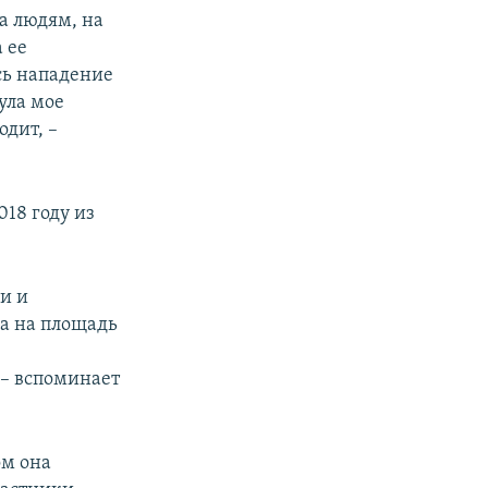
а людям, на
а ее
сь нападение
ула мое
одит, –
018 году из
ки и
ла на площадь
 – вспоминает
ом она