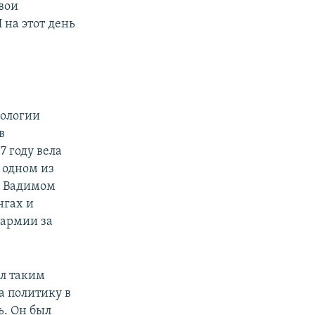
вои
 на этот день
кологии
в
7 году вела
 одном из
– Вадимом
нгах и
 армии за
ыл таким
а политику в
. Он был