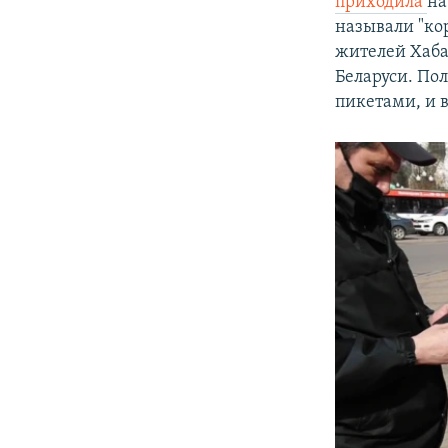
приходила
на
называли "ко
жителей Хаба
Беларуси. По
пикетами, и 