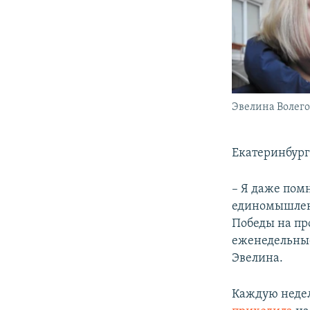
Эвелина Волего
Екатеринбурга
– Я даже помн
единомышленн
Победы на пр
еженедельные
Эвелина.
Каждую недел