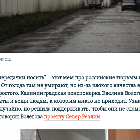
ласть
передачки носить"
–
этот мем про российские тюрьмы 
 От голода там не умирают, но из-за плохого качества 
ростого
.
​
Калининградская
пенсионерка
Эвелина Волег
кты и вещи людям, к которым никто не приходит. Узна
лучайно, но решила поддерживать, чтобы они не слом
говорит Волегова
проекту Север.Реалии
.