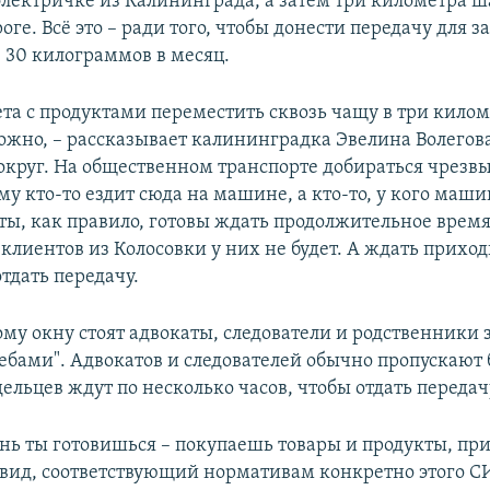
электричке из Калининграда, а затем три километра ш
оге. Всё это – ради того, чтобы донести передачу для 
30 килограммов в месяц.
та с продуктами переместить сквозь чащу в три килом
ожно, – рассказывает калининградка Эвелина Волегова
 вокруг. На общественном транспорте добираться чрезв
му кто-то ездит сюда на машине, а кто-то, у кого маши
ты, как правило, готовы ждать продолжительное время
клиентов из Колосовки у них не будет. А ждать приход
отдать передачу.
ому окну стоят адвокаты, следователи и родственник
ебами". Адвокатов и следователей обычно пропускают 
ельцев ждут по несколько часов, чтобы отдать передач
ень ты готовишься – покупаешь товары и продукты, пр
ид, соответствующий нормативам конкретно этого С