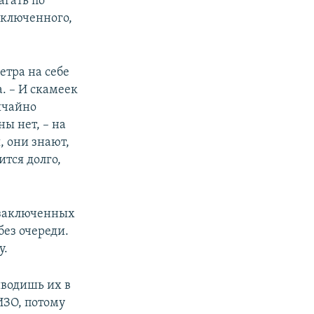
агать по
заключенного,
етра на себе
. – И скамеек
ычайно
ны нет, – на
, они знают,
ится долго,
и заключенных
без очереди.
у.
иводишь их в
ИЗО, потому