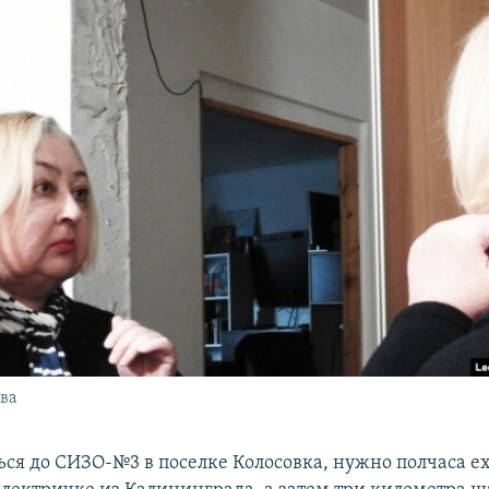
ва
ься до СИЗО-№3 в поселке Колосовка, нужно полчаса ех