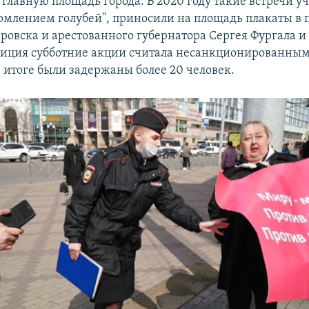
 главную площадь города. В 2020 году такие встречи у
рмлением голубей", приносили на площадь плакаты в
ровска и арестованного губернатора Сергея Фургала и
лиция субботние акции считала несанкционированны
в итоге были задержаны более 20 человек.