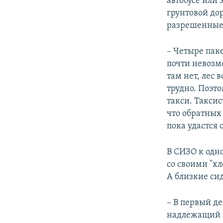
автобусе или 
грунтовой дор
разрешенные 
– Четыре паке
почти невозм
там нет, лес
трудно. Поэто
такси. Таксис
что обратных 
пока удастся 
В СИЗО к одн
со своими "хл
А близкие сид
– В первый д
надлежащий в