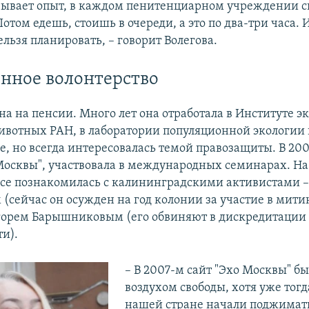
азывает опыт, в каждом пенитенциарном учреждении с
отом едешь, стоишь в очереди, а это по два-три часа. И
льзя планировать, – говорит Волегова.
нное волонтерство
на на пенсии. Много лет она отработала в Институте э
ивотных РАН, в лаборатории популяционной экологии 
, но всегда интересовалась темой правозащиты. В 200
 Москвы", участвовала в международных семинарах. На
се познакомилась с калининградскими активистами 
(сейчас он осужден на год колонии за участие в мити
горем Барышниковым (его обвиняют в дискредитации
ти).
– В 2007-м сайт "Эхо Москвы" б
воздухом свободы, хотя уже тогд
нашей стране начали поджимать