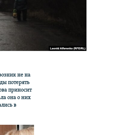
возник не на
еды потерять
ова
приносит
ла она о них
ались в