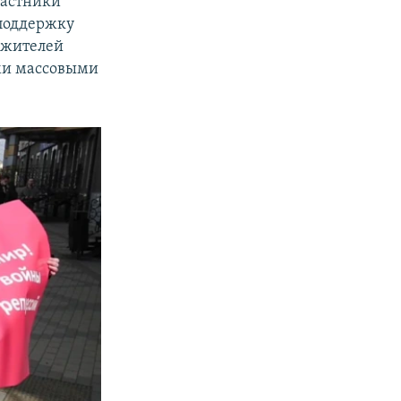
частники
 поддержку
 жителей
ми массовыми