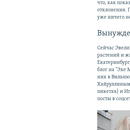
что, как пок
отклонения. П
уже ничего не
Вынужде
Сейчас Эвели
растений и ж
Екатеринбурге
блог на "Эхе
них в Вильню
Хайруллиным 
пикетах) и И
посты в соцсе