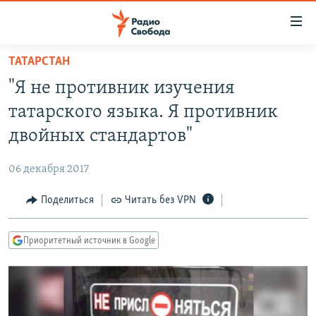
Ссылки
для
упрощенного
ТАТАРСТАН
ПРОГРАММЫ
доступа
"Я не противник изучения
ПОДКАСТЫ
Вернуться
татарского языка. Я противник
к
АВТОРСКИЕ ПРОЕКТЫ
двойных стандартов"
основному
ЦИТАТЫ СВОБОДЫ
содержанию
06 декабря 2017
Вернутся
МНЕНИЯ
к
Поделиться
Читать без VPN
КУЛЬТУРА
главной
навигации
IDEL.РЕАЛИИ
Приоритетный источник в Google
Вернутся
КАВКАЗ.РЕАЛИИ
к
СЕВЕР.РЕАЛИИ
поиску
СИБИРЬ.РЕАЛИИ