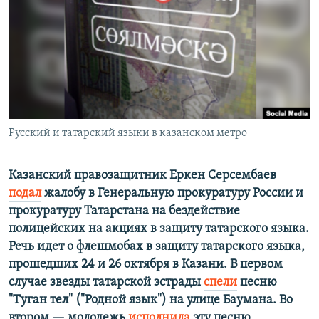
РАСПИСАНИЕ ВЕЩАНИЯ
ПОДПИШИТЕСЬ НА РАССЫЛКУ
СОЦИАЛЬНЫЕ СЕТИ
Русский и татарский языки в казанском метро
Все сайты РСЕ/РС
Казанский правозащитник Еркен Серсембаев
подал
жалобу в Генеральную прокуратуру России и
прокуратуру Татарстана на бездействие
полицейских на акциях в защиту татарского языка.
Речь идет о флешмобах в защиту татарского языка,
прошедших 24 и 26 октября в Казани. В первом
случае звезды татарской эстрады
спели
песню
"Туган тел" ("Родной язык") на улице Баумана. Во
втором — молодежь
исполнила
эту песню,