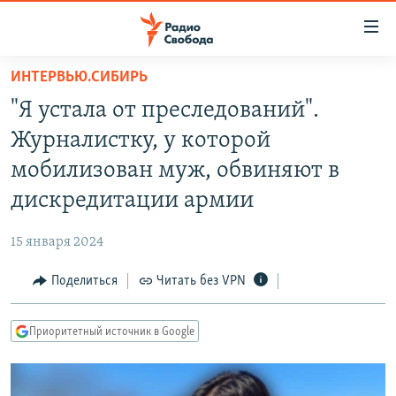
Ссылки
для
упрощенного
ИНТЕРВЬЮ.СИБИРЬ
ПРОГРАММЫ
доступа
"Я устала от преследований".
ПОДКАСТЫ
Вернуться
Журналистку, у которой
к
АВТОРСКИЕ ПРОЕКТЫ
мобилизован муж, обвиняют в
основному
ЦИТАТЫ СВОБОДЫ
содержанию
дискредитации армии
Вернутся
МНЕНИЯ
к
15 января 2024
КУЛЬТУРА
главной
Поделиться
Читать без VPN
навигации
IDEL.РЕАЛИИ
Вернутся
КАВКАЗ.РЕАЛИИ
к
Приоритетный источник в Google
СЕВЕР.РЕАЛИИ
поиску
СИБИРЬ.РЕАЛИИ