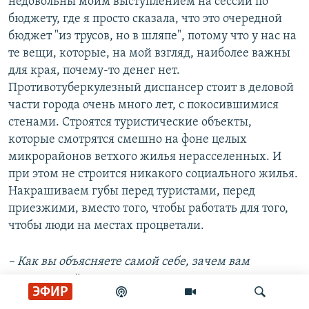
недовольны моим выступлением на сессии по
бюджету, где я просто сказала, что это очередной
бюджет "из трусов, но в шляпе", потому что у нас на
те вещи, которые, на мой взгляд, наиболее важны
для края, почему-то денег нет.
Противотуберкулезный диспансер стоит в деловой
части города очень много лет, с покосившимися
стенами. Строятся туристические объекты,
которые смотрятся смешно на фоне целых
микрорайонов ветхого жилья нерасселенных. И
при этом не строится никакого социального жилья.
Накрашиваем губы перед туристами, перед
приезжими, вместо того, чтобы работать для того,
чтобы люди на местах процветали.
– Как вы объясняете самой себе, зачем вам
депутатский мандат, если, по вашим же словам,
ЭФИР
работать эффективно там не получается?