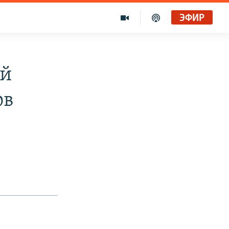
ЭФИР
ей
ов