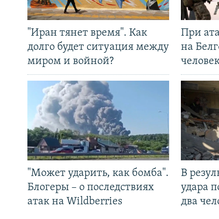
"Иран тянет время". Как
При ат
долго будет ситуация между
на Белг
миром и войной?
челове
"Может ударить, как бомба".
В резул
Блогеры – о последствиях
удара п
атак на Wildberries
два чел