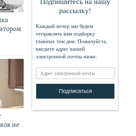
чка
ратором
т
ков не