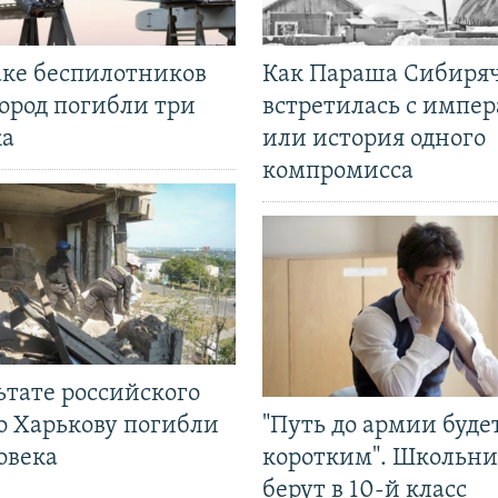
аке беспилотников
Как Параша Сибиря
ород погибли три
встретилась с импе
ка
или история одного
компромисса
ьтате российского
о Харькову погибли
"Путь до армии буде
овека
коротким". Школьни
берут в 10-й класс