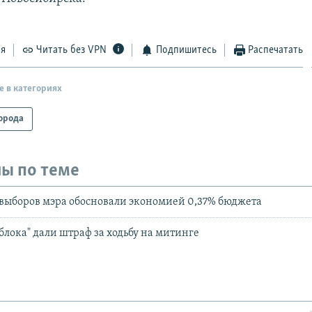
ся
Читать без VPN
Подпишитесь
Распечатать
е в категориях
орода
ы по теме
 выборов мэра обосновали экономией 0,37% бюджета
Яблока" дали штраф за ходьбу на митинге