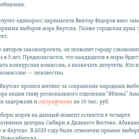
сообщении.
епутат-единоросс парламента Виктор Федоров внес за
прямых выборов мэра Якутска. Позже городская дума
кт.
авторов законопроекта, он позволит городу сэкономи
аз в 5 лет. Предполагается, что кандидатов в мэры будет
ать конкурсная комиссия, а назначать депутаты. Кто и
 комиссию — неизвестно.
 Якутске прошел митинг за сохранение народных выбо
ра акции главу регионального отделения "Яблока" Ан
а задержали и
оштрафовали
на 10 тыс. руб.
боры мэров на данный момент остаются в четырех
ативных центрах Сибири и Дальнего Востока: Абакане
 и Якутске. В 2023 году были отменены прямые выбор
 Новосибирска.