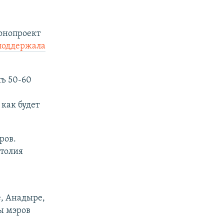
конопроект
поддержала
ть 50-60
 как будет
ров.
атолия
, Анадыре,
ы мэров