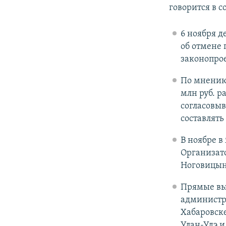
говорится в 
6 ноября д
об отмене 
законопрое
По мнению 
млн руб. р
согласовыв
составлять
В ноябре в
Организато
Ноговицын
Прямые вы
администр
Хабаровске
Улан-Удэ и