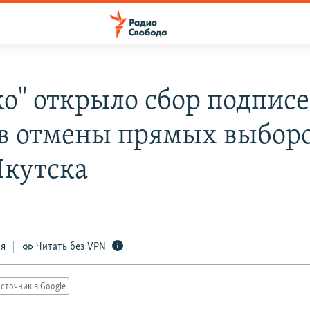
ко" открыло сбор подпис
в отмены прямых выбор
Якутска
4
ся
Читать без VPN
сточник в Google