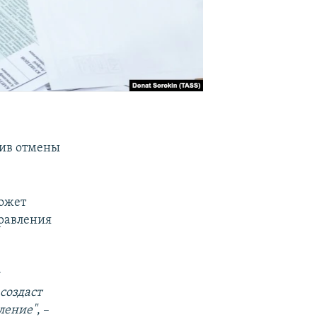
тив отмены
может
правления
х
создаст
ление"
, –