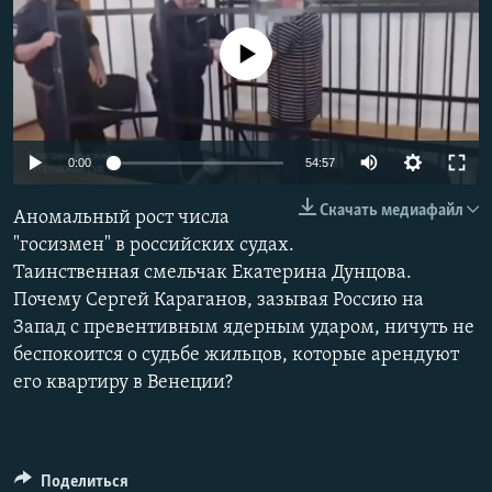
РАСПИСАНИЕ ВЕЩАНИЯ
No media source currently available
ПОДПИШИТЕСЬ НА РАССЫЛКУ
СОЦИАЛЬНЫЕ СЕТИ
Auto
0:00
54:57
240p
Скачать медиафайл
Аномальный рост числа
360p
"госизмен" в российских судах.
Все сайты РСЕ/РС
Таинственная смельчак Екатерина Дунцова.
480p
Auto
240p
360p
480p
Почему Сергей Караганов, зазывая Россию на
720p
Запад с превентивным ядерным ударом, ничуть не
720p
1080p
1080p
беспокоится о судьбе жильцов, которые арендуют
его квартиру в Венеции?
Поделиться