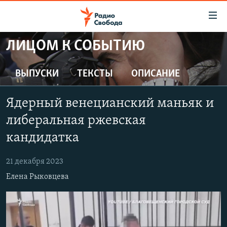
Ссылки
для
упрощенного
ЛИЦОМ К СОБЫТИЮ
ПРОГРАММЫ
доступа
ПОДКАСТЫ
ВЫПУСКИ
ТЕКСТЫ
ОПИСАНИЕ
Вернуться
к
АВТОРСКИЕ ПРОЕКТЫ
основному
Ядерный венецианский маньяк и
ЦИТАТЫ СВОБОДЫ
содержанию
либеральная ржевская
Вернутся
МНЕНИЯ
кандидатка
к
КУЛЬТУРА
главной
21 декабря 2023
навигации
IDEL.РЕАЛИИ
Вернутся
Елена Рыковцева
КАВКАЗ.РЕАЛИИ
к
СЕВЕР.РЕАЛИИ
поиску
СИБИРЬ.РЕАЛИИ