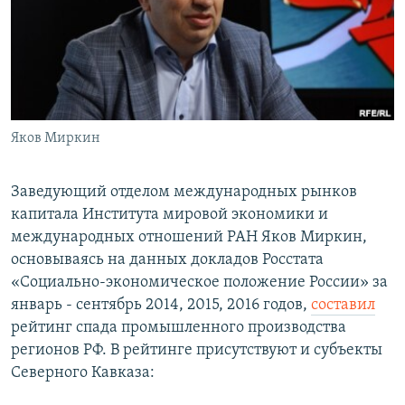
РАСПИСАНИЕ ВЕЩАНИЯ
ПОДПИШИТЕСЬ НА РАССЫЛКУ
СОЦИАЛЬНЫЕ СЕТИ
Яков Миркин
Заведующий отделом международных рынков
капитала Института мировой экономики и
Все сайты РСЕ/РС
международных отношений РАН Яков Миркин,
основываясь на данных докладов Росстата
«Социально-экономическое положение России» за
январь - сентябрь 2014, 2015, 2016 годов,
составил
рейтинг спада промышленного производства
регионов РФ. В рейтинге присутствуют и субъекты
Северного Кавказа: