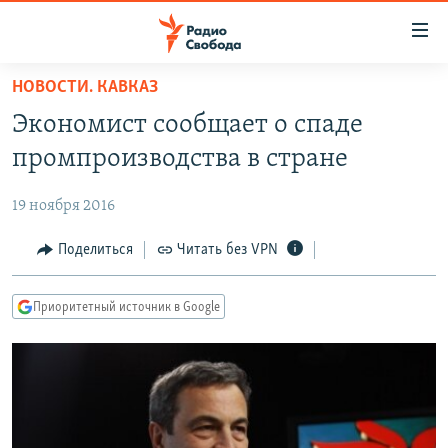
Ссылки
для
упрощенного
НОВОСТИ. КАВКАЗ
ПРОГРАММЫ
доступа
Экономист сообщает о спаде
ПОДКАСТЫ
Вернуться
промпроизводства в стране
к
АВТОРСКИЕ ПРОЕКТЫ
основному
19 ноября 2016
ЦИТАТЫ СВОБОДЫ
содержанию
Вернутся
МНЕНИЯ
Поделиться
Читать без VPN
к
КУЛЬТУРА
главной
Приоритетный источник в Google
навигации
IDEL.РЕАЛИИ
Вернутся
КАВКАЗ.РЕАЛИИ
к
СЕВЕР.РЕАЛИИ
поиску
СИБИРЬ.РЕАЛИИ