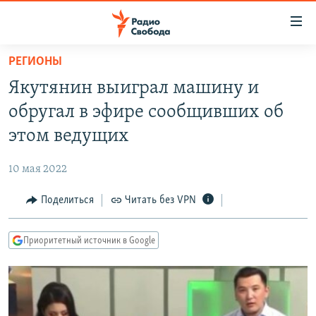
Ссылки
для
упрощенного
РЕГИОНЫ
ПРОГРАММЫ
доступа
Якутянин выиграл машину и
ПОДКАСТЫ
Вернуться
обругал в эфире сообщивших об
к
АВТОРСКИЕ ПРОЕКТЫ
этом ведущих
основному
ЦИТАТЫ СВОБОДЫ
содержанию
10 мая 2022
Вернутся
МНЕНИЯ
к
Поделиться
Читать без VPN
КУЛЬТУРА
главной
навигации
IDEL.РЕАЛИИ
Приоритетный источник в Google
Вернутся
КАВКАЗ.РЕАЛИИ
к
СЕВЕР.РЕАЛИИ
поиску
СИБИРЬ.РЕАЛИИ