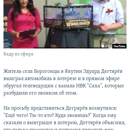
РАСПИСАНИЕ ВЕЩАНИЯ
ПОДПИШИТЕСЬ НА РАССЫЛКУ
СОЦИАЛЬНЫЕ СЕТИ
Кадр из эфира
Все сайты РСЕ/РС
Житель села Борогонцы в Якутии Эдуард Дегтярёв
выиграл автомобиль в лотерею и в прямом эфире
обругал телеведущих с канала НВК "Саха", которые
разбудили его звонком об этом.
На просьбу представиться Дегрярёв возмутился:
"Ещё чего! Ты-то кто? Куда звонишь?" Когда ему
сказали о выигрыше в лотерею, Дегтярёв объяснил,