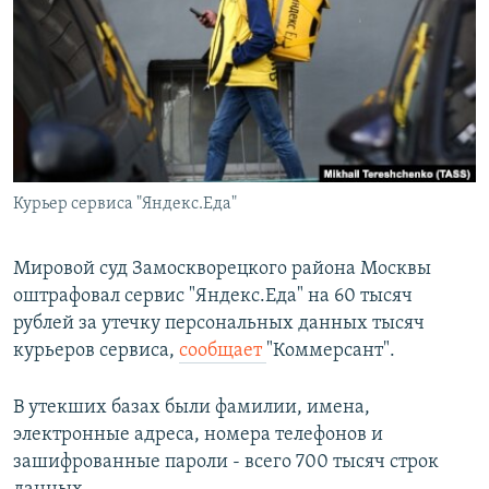
РАСПИСАНИЕ ВЕЩАНИЯ
ПОДПИШИТЕСЬ НА РАССЫЛКУ
СОЦИАЛЬНЫЕ СЕТИ
Курьер сервиса "Яндекс.Еда"
Все сайты РСЕ/РС
Мировой суд Замоскворецкого района Москвы
оштрафовал сервис "Яндекс.Еда" на 60 тысяч
рублей за утечку персональных данных тысяч
курьеров сервиса,
сообщает
"Коммерсант".
В утекших базах были фамилии, имена,
электронные адреса, номера телефонов и
зашифрованные пароли - всего 700 тысяч строк