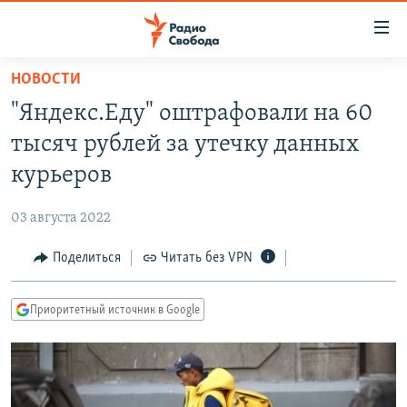
Ссылки
для
упрощенного
НОВОСТИ
ПРОГРАММЫ
доступа
"Яндекс.Еду" оштрафовали на 60
ПОДКАСТЫ
Вернуться
тысяч рублей за утечку данных
к
АВТОРСКИЕ ПРОЕКТЫ
курьеров
основному
ЦИТАТЫ СВОБОДЫ
содержанию
03 августа 2022
Вернутся
МНЕНИЯ
к
Поделиться
Читать без VPN
КУЛЬТУРА
главной
навигации
IDEL.РЕАЛИИ
Приоритетный источник в Google
Вернутся
КАВКАЗ.РЕАЛИИ
к
СЕВЕР.РЕАЛИИ
поиску
СИБИРЬ.РЕАЛИИ