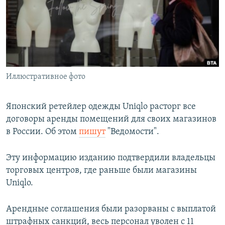
РАСПИСАНИЕ ВЕЩАНИЯ
ПОДПИШИТЕСЬ НА РАССЫЛКУ
СОЦИАЛЬНЫЕ СЕТИ
Иллюстративное фото
Японский ретейлер одежды Uniqlo расторг все
договоры аренды помещений для своих магазинов
Все сайты РСЕ/РС
в России. Об этом
пишут
"Ведомости".
Эту информацию изданию подтвердили владельцы
торговых центров, где раньше были магазины
Uniqlo.
Арендные соглашения были разорваны с выплатой
штрафных санкций, весь персонал уволен с 11