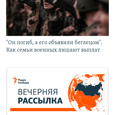
"Он погиб, а его объявили беглецом".
Как семьи военных лишают выплат