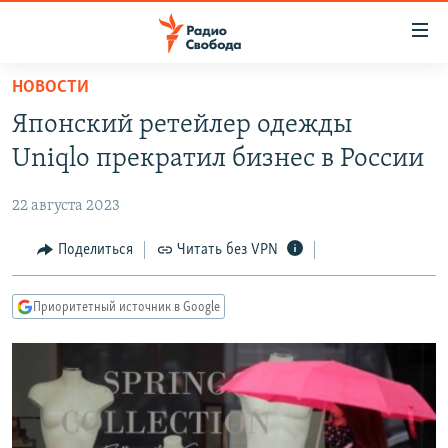
Ссылки
для
упрощенного
НОВОСТИ
ПРОГРАММЫ
доступа
Японский ретейлер одежды
ПОДКАСТЫ
Вернуться
Uniqlo прекратил бизнес в России
к
АВТОРСКИЕ ПРОЕКТЫ
основному
22 августа 2023
ЦИТАТЫ СВОБОДЫ
содержанию
Вернутся
МНЕНИЯ
Поделиться
Читать без VPN
к
КУЛЬТУРА
главной
Приоритетный источник в Google
навигации
IDEL.РЕАЛИИ
Вернутся
КАВКАЗ.РЕАЛИИ
к
СЕВЕР.РЕАЛИИ
поиску
СИБИРЬ.РЕАЛИИ