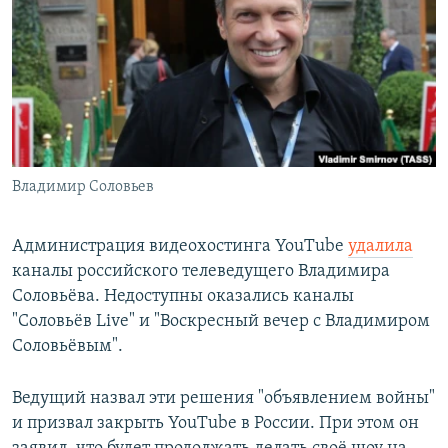
РАСПИСАНИЕ ВЕЩАНИЯ
ПОДПИШИТЕСЬ НА РАССЫЛКУ
СОЦИАЛЬНЫЕ СЕТИ
Владимир Соловьев
Все сайты РСЕ/РС
Администрация видеохостинга YouTube
удалила
каналы российского телеведущего Владимира
Соловьёва. Недоступны оказались каналы
"Соловьёв Live" и "Воскресный вечер с Владимиром
Соловьёвым".
Ведущий назвал эти решения "объявлением войны"
и призвал закрыть YouTube в России. При этом он