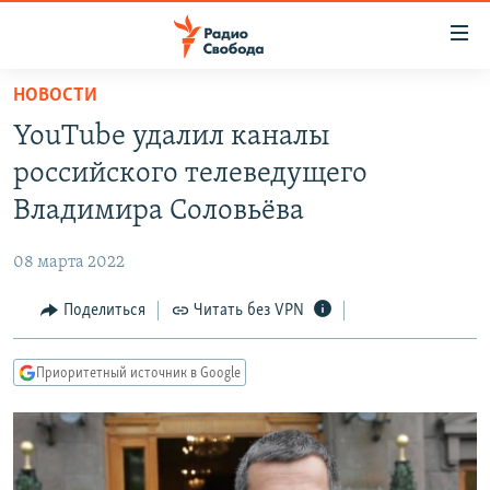
Ссылки
для
упрощенного
НОВОСТИ
ПРОГРАММЫ
доступа
YouTube удалил каналы
ПОДКАСТЫ
Вернуться
российского телеведущего
к
АВТОРСКИЕ ПРОЕКТЫ
Владимира Соловьёва
основному
ЦИТАТЫ СВОБОДЫ
содержанию
08 марта 2022
Вернутся
МНЕНИЯ
к
Поделиться
Читать без VPN
КУЛЬТУРА
главной
навигации
IDEL.РЕАЛИИ
Приоритетный источник в Google
Вернутся
КАВКАЗ.РЕАЛИИ
к
СЕВЕР.РЕАЛИИ
поиску
СИБИРЬ.РЕАЛИИ