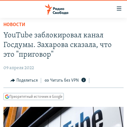
Ссылки
для
упрощенного
НОВОСТИ
ПРОГРАММЫ
доступа
YouTube заблокировал канал
ПОДКАСТЫ
Вернуться
Госдумы. Захарова сказала, что
к
АВТОРСКИЕ ПРОЕКТЫ
это "приговор"
основному
ЦИТАТЫ СВОБОДЫ
содержанию
09 апреля 2022
Вернутся
МНЕНИЯ
к
Поделиться
Читать без VPN
КУЛЬТУРА
главной
навигации
IDEL.РЕАЛИИ
Приоритетный источник в Google
Вернутся
КАВКАЗ.РЕАЛИИ
к
СЕВЕР.РЕАЛИИ
поиску
СИБИРЬ.РЕАЛИИ