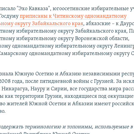
писало "Эхо Кавказа", югоосетинские избирательные у
 Госдуму
приписаны к Читинскому одномандатному
ному округу Забайкальского края
, абхазские – к Даур
тному избирательному округу Забайкальского края, П
тному избирательному округу Воронежской области,
кому одномандатному избирательному округу Ленинг
 Самарскому одномандатному избирательному округу 
изнала Южную Осетию и Абхазию независимыми респ
 2008 года, после пятидневной войны с Грузией. За ис
 Никарагуа, Науру и Сирии, все государства мира рас
ы как территории Грузии, находящиеся под оккупацие
во жителей Южной Осетии и Абхазии имеют российск
во.
содержать терминологию и топонимы, используемые в