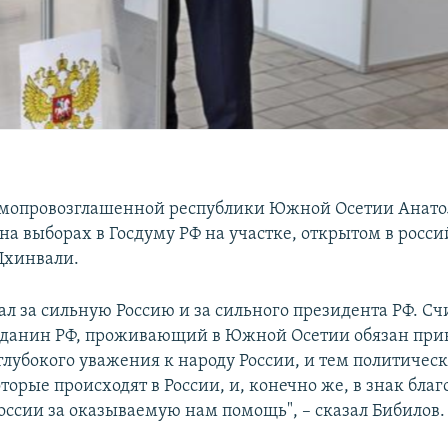
амопровозглашенной республики Южной Осетии Анато
 на выборах в Госдуму РФ на участке, открытом в росс
 Цхинвали.
ал за сильную Россию и за сильного президента РФ. Сч
данин РФ, проживающий в Южной Осетии обязан прин
 глубокого уважения к народу России, и тем политичес
торые происходят в России, и, конечно же, в знак бла
России за оказываемую нам помощь", – сказал Бибилов.