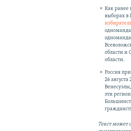
Как ранее 
выборах в
избиратель
одноманда
одноманда
Всеволожс
области и
области.
Россия пр
26 августа
Венесуэлы,
эти регион
Большинст
гражданст
Текст может 