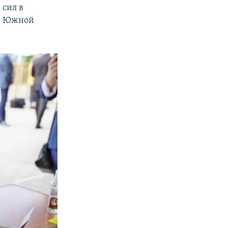
 сил в
бе Южной