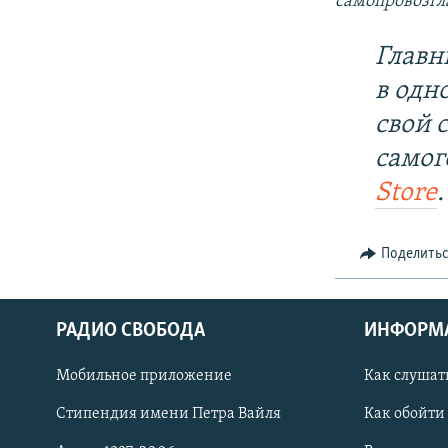
самопровозг
Главн
в одн
свой 
самог
Store
.
Поделить
РАДИО СВОБОДА
ИНФОРМ
Мобильное приложение
Как слушат
СОЦИАЛЬНЫЕ СЕТИ
Стипендия имени Петра Вайля
Как обойти