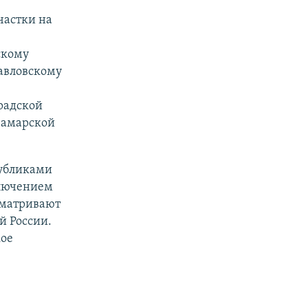
частки на
скому
авловскому
радской
Самарской
убликами
ключением
сматривают
й России.
ое