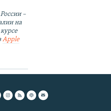
России –
алии на
 курсе
в
Apple