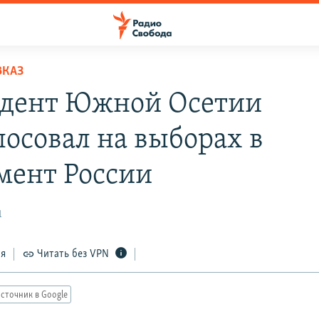
ВКАЗ
дент Южной Осетии
лосовал на выборах в
мент России
1
ся
Читать без VPN
сточник в Google