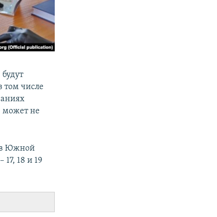
 будут
в том числе
ваниях
е может не
 в Южной
17, 18 и 19