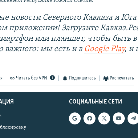
лашённой Республике Южной Осетии.
ые новости Северного Кавказа и Юга 
ом приложении! Загрузите Кавказ.Ре
смартфон или планшет, чтобы быть в
о важного: мы есть и в
Google Play
, и 
ся
Читать без VPN
Подпишитесь
Распечатать
АЦИЯ
СОЦИАЛЬНЫЕ СЕТИ
ь
 блокировку