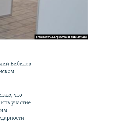
лий Бибилов
ийском
итаю, что
ять участие
ким
годарности