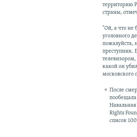
территорию Р
страны, отме
"Ой, а что н
уголовного де
пожалуйста, 
преступник. Е
телевизором, 
какой он убил
московского 
После смер
пообещала 
Навальна
Rights Fou
список 10