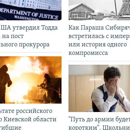
США утвердил Тодда
Как Параша Сибиря
 на пост
встретилась с импе
льного прокурора
или история одного
компромисса
ьтате российского
о Киевской области
"Путь до армии буде
огибшие
коротким". Школьни