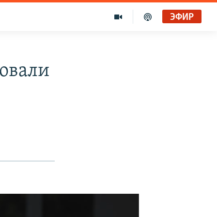
ЭФИР
овали