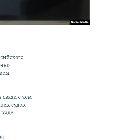
ссийского
очно
ском
 связи с чем
их судов. –
 виде
на