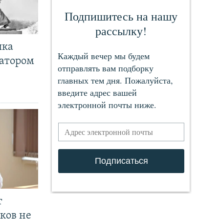
чка
ратором
т
ков не