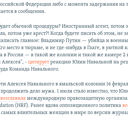
оссийской Федерации либо с момента задержания на 
чается в сообщении.
е будет обычной процедуры? Иностранный агент, потом 
ла, потом уже арест?! Когда будете писать об этом, не з
написать главное: Владимир Путин — убийца и военн
го место в тюрьме, и не где-нибудь в Гааге, в уютной 
а в России — в такой же колонии и такой же камере 2 н
 Алексея", -
цитирует
реакцию Юлии Навальной на ре
суда Команда Навального.
ти Алексея Навального в ямальской колонии 16 февраля
продолжить дело мужа. 1 июля стало известно, что Юл
я
возглавила
международную правозащитную организ
ndation (HRF). Ранее вдова оппозиционного политика
во
0 самых влиятельных женщин в мире по версии журна