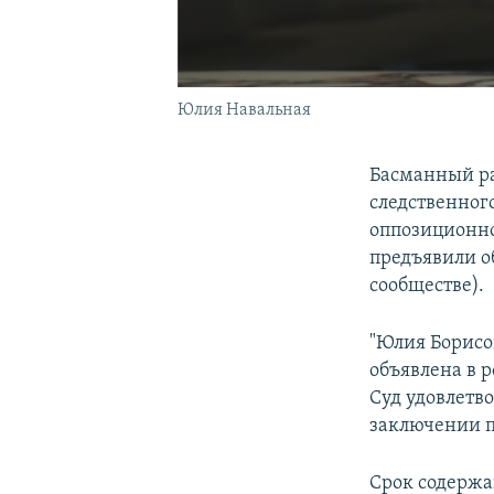
Юлия Навальная
Басманный ра
следственног
оппозиционно
предъявили об
сообществе).
"Юлия Борисов
объявлена в р
Суд удовлетво
заключении п
Срок содержа