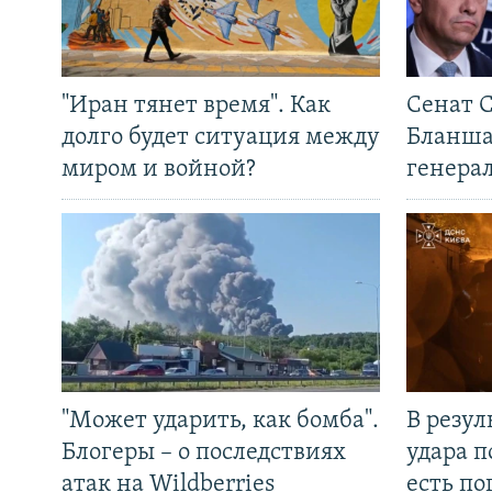
"Иран тянет время". Как
Сенат 
долго будет ситуация между
Бланша
миром и войной?
генера
"Может ударить, как бомба".
В резул
Блогеры – о последствиях
удара п
атак на Wildberries
есть п