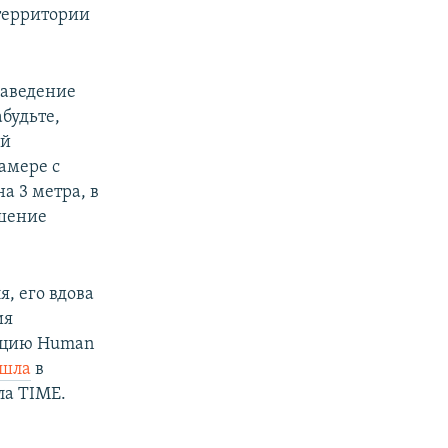
территории
заведение
абудьте,
ый
камере с
а 3 метра, в
шение
, его вдова
ия
ацию Human
шла
в
ла TIME.