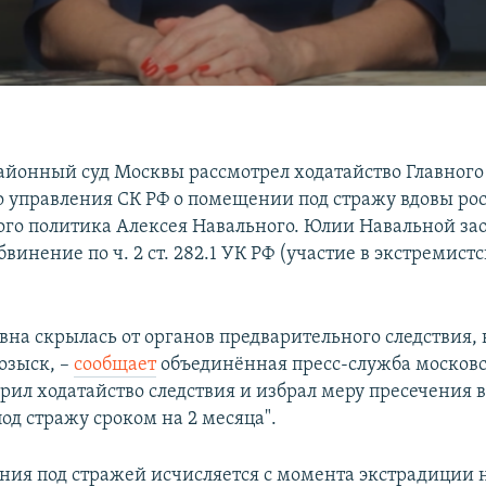
йонный суд Москвы рассмотрел ходатайство Главного
о управления СК РФ о помещении под стражу вдовы ро
го политика Алексея Навального. Юлии Навальной за
винение по ч. 2 ст. 282.1 УК РФ (участие в экстремист
на скрылась от органов предварительного следствия, в
озыск, –
сообщает
объединённая пресс-служба московск
рил ходатайство следствия и избрал меру пресечения в
од стражу сроком на 2 месяца".
ния под стражей исчисляется с момента экстрадиции 