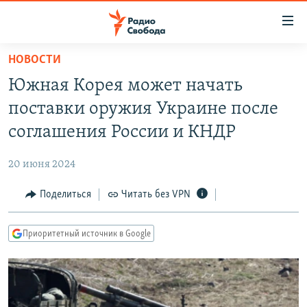
Ссылки
для
упрощенного
НОВОСТИ
ПРОГРАММЫ
доступа
Южная Корея может начать
ПОДКАСТЫ
Вернуться
поставки оружия Украине после
к
АВТОРСКИЕ ПРОЕКТЫ
соглашения России и КНДР
основному
ЦИТАТЫ СВОБОДЫ
содержанию
20 июня 2024
Вернутся
МНЕНИЯ
к
Поделиться
Читать без VPN
КУЛЬТУРА
главной
навигации
IDEL.РЕАЛИИ
Приоритетный источник в Google
Вернутся
КАВКАЗ.РЕАЛИИ
к
СЕВЕР.РЕАЛИИ
поиску
СИБИРЬ.РЕАЛИИ