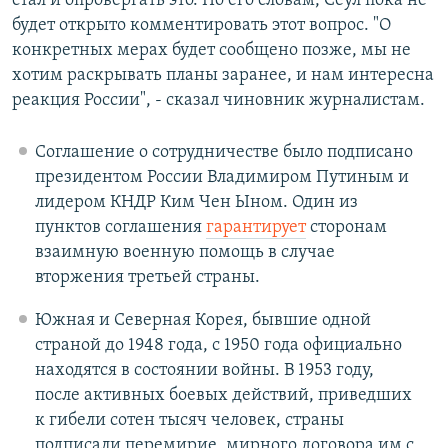
стал и опровергать это. По его словам, Сеул пока не
будет открыто комментировать этот вопрос. "О
конкретных мерах будет сообщено позже, мы не
хотим раскрывать планы заранее, и нам интересна
реакция России", - сказал чиновник журналистам.
Соглашение о сотрудничестве было подписано
президентом России Владимиром Путиным и
лидером КНДР Ким Чен Ыном. Один из
пунктов соглашения
гарантирует
сторонам
взаимную военную помощь в случае
вторжения третьей страны.
Южная и Северная Корея, бывшие одной
страной до 1948 года, с 1950 года официально
находятся в состоянии войны. В 1953 году,
после активных боевых действий, приведших
к гибели сотен тысяч человек, страны
подписали перемирие, мирного договора им с