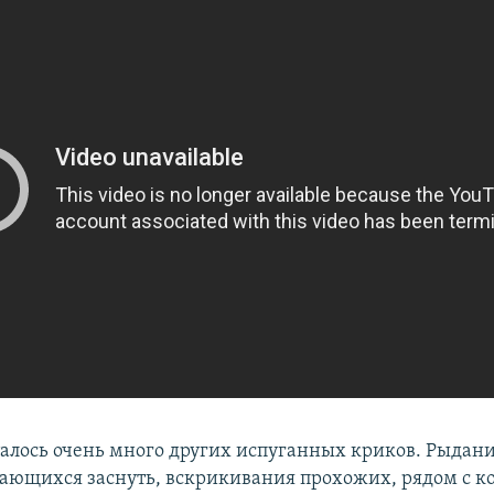
талось очень много других испуганных криков. Рыдани
ающихся заснуть, вскрикивания прохожих, рядом с 