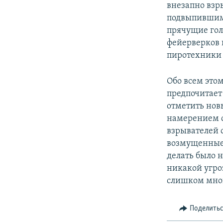
внезапно вз
подвыпившим
прячущие голо
фейерверков 
пиротехник
Обо всем этом
предпочитает
отметить нов
намерением с
взрывателей с
возмущенные 
делать было 
никакой угро
слишком мно
Поделить