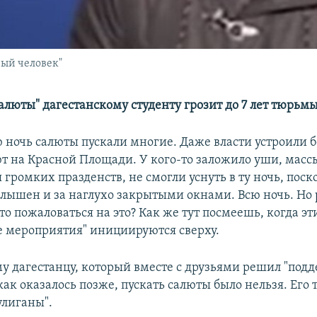
ный человек"
алюты" дагестанскому студенту грозит до 7 лет тюрьм
 ночь салюты пускали многие. Даже власти устроили 
 на Красной Площади. У кого-то заложило уши, масс
громких празденств, не смогли уснуть в ту ночь, поск
слышен и за наглухо закрытыми окнами. Всю ночь. Но 
о пожаловаться на это? Как же тут посмеешь, когда эт
 мероприятия" инициируются сверху.
му дагестанцу, который вместе с друзьями решил "под
как оказалось позже, пускать салюты было нельзя. Его 
улиганы".