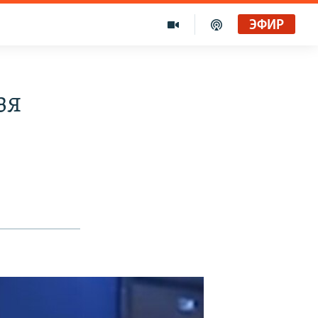
ЭФИР
зя