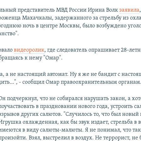
льный представитель МВД России Ирина Волк
заявила
оженца Махачкалы, задержанного за стрельбу из ох
огоднюю ночь в центре Москвы, было возбуждено уголо
анство".
овало
видеоролик
, где следователь опрашивает 28-летн
бращаясь к нему "Омар".
а, а не настоящий автомат. Ну я же не бандит с насто
дить…", - сообщил Омар правоохранительным органам
Он подчеркнул, что не собирался нарушать закон, а хо
поучаствовать в праздновании нового года, устроить са
взрывов других салютов. "Случилось то, что был новый
Игрушка охлажденная, как бы звук издает, стрельба в в
имеются в виду салюты-малюты. Я не понимал, что та
произойти. Взял, выстрелил в воздух. Не террорист, не 