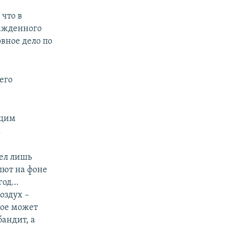
, что в
лажденного
вное дело по
его
ящим
.
тел лишь
лют на фоне
 год…
оздух –
кое может
бандит, а