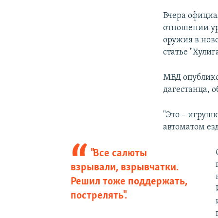
Вчера официа
отношении ур
оружия в нов
статье "Хулиг
МВД опублик
дагестанца, о
"Это – игрушк
автоматом ез
"Все салюты
взрывали, взрывчатки.
Решил тоже поддержать,
пострелять".