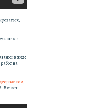
ироваться,
твующих в
азание в виде
 работ на
деороликом
,
. В ответ