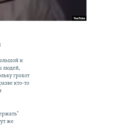
ы
большой и
ы людей,
ольку грохот
разве кто-то
и
держать"
тут же