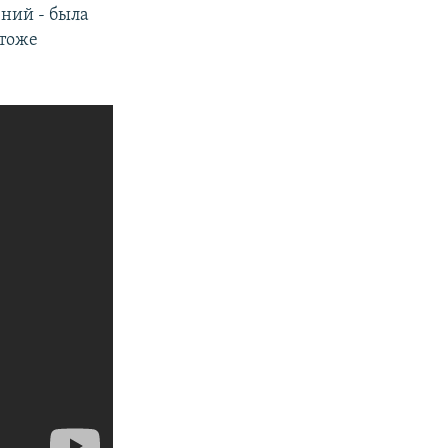
ний - была
 тоже