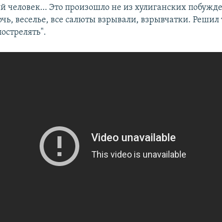
 человек… Это произошло не из хулиганских побужде
чь, веселье, все салюты взрывали, взрывчатки. Решил
острелять".