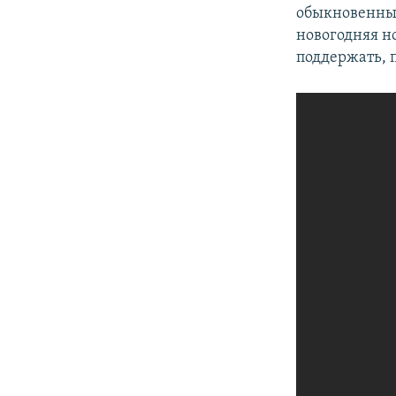
обыкновенный
новогодняя но
поддержать, п