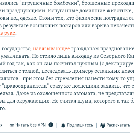
рывались "игрушечные бомбочки", брошенные проход
и празднующими. Испуганные домашние животные, 
вы под одеяло. Стоны тех, кто физически пострадал от
в результате возникших пожаров или взрыва некачес
и
в руке
.
 государство,
навязывающее
гражданам праздновани
 умалчивать. Но стоило лишь выходцу из Северного Ка
ый год так, как он сам посчитал нужным (с декларир
литься с толпой, последовать примеру остальных нов
алютов - при этом без стремления нанести кому-то ущ
"правоохранители" сразу же поспешили заявить, что е
нельзя. Даже из охолощенного автомата, не представл
зы для окружающих. Не считая шума, которого и так бы
го.
ся
Читать без VPN
Подпишитесь
Распечатать