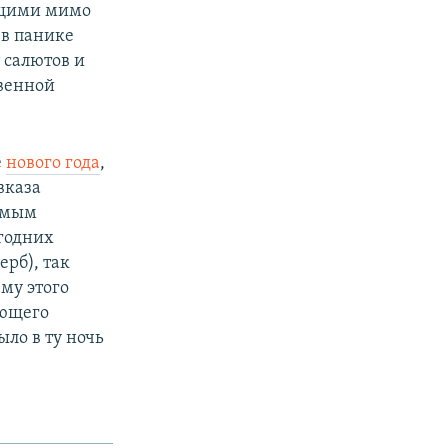
ящими мимо
в панике
 салютов и
твенной
е
нового года
,
вказа
уемым
огодних
ерб), так
му этого
яющего
ло в ту ночь