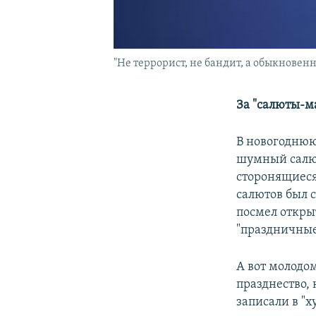
"Не террорист, не бандит, а обыкновен
За "салюты-м
В новогоднюю
шумный салют
сторонящиеся 
салютов был 
посмел открыт
"праздничные
А вот молодо
празднество, 
записали в "х