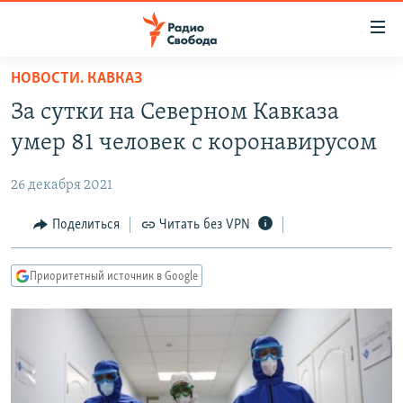
Ссылки
для
упрощенного
НОВОСТИ. КАВКАЗ
ПРОГРАММЫ
доступа
За сутки на Северном Кавказа
ПОДКАСТЫ
Вернуться
умер 81 человек с коронавирусом
к
АВТОРСКИЕ ПРОЕКТЫ
основному
26 декабря 2021
ЦИТАТЫ СВОБОДЫ
содержанию
Вернутся
МНЕНИЯ
Поделиться
Читать без VPN
к
КУЛЬТУРА
главной
Приоритетный источник в Google
навигации
IDEL.РЕАЛИИ
Вернутся
КАВКАЗ.РЕАЛИИ
к
СЕВЕР.РЕАЛИИ
поиску
СИБИРЬ.РЕАЛИИ