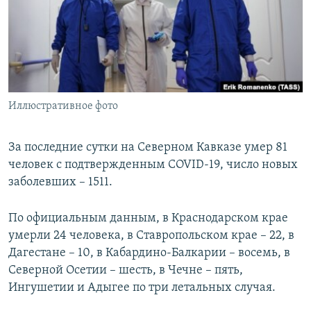
РАСПИСАНИЕ ВЕЩАНИЯ
ПОДПИШИТЕСЬ НА РАССЫЛКУ
СОЦИАЛЬНЫЕ СЕТИ
Иллюстративное фото
За последние сутки на Северном Кавказе умер 81
человек с подтвержденным COVID-19, число новых
Все сайты РСЕ/РС
заболевших – 1511.
По официальным данным, в Краснодарском крае
умерли 24 человека, в Ставропольском крае – 22, в
Дагестане – 10, в Кабардино-Балкарии – восемь, в
Северной Осетии – шесть, в Чечне – пять,
Ингушетии и Адыгее по три летальных случая.