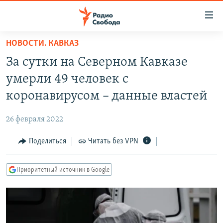
Ссылки
для
упрощенного
НОВОСТИ. КАВКАЗ
ПРОГРАММЫ
доступа
За сутки на Северном Кавказе
ПОДКАСТЫ
Вернуться
умерли 49 человек с
к
АВТОРСКИЕ ПРОЕКТЫ
коронавирусом – данные властей
основному
ЦИТАТЫ СВОБОДЫ
содержанию
26 февраля 2022
Вернутся
МНЕНИЯ
к
Поделиться
Читать без VPN
КУЛЬТУРА
главной
навигации
IDEL.РЕАЛИИ
Приоритетный источник в Google
Вернутся
КАВКАЗ.РЕАЛИИ
к
СЕВЕР.РЕАЛИИ
поиску
СИБИРЬ.РЕАЛИИ