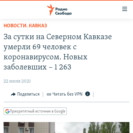
Ссылки
для
упрощенного
НОВОСТИ. КАВКАЗ
ПРОГРАММЫ
доступа
За сутки на Северном Кавказе
ПОДКАСТЫ
Вернуться
умерли 69 человек с
к
АВТОРСКИЕ ПРОЕКТЫ
коронавирусом. Новых
основному
ЦИТАТЫ СВОБОДЫ
содержанию
заболевших – 1 263
Вернутся
МНЕНИЯ
к
22 июля 2021
КУЛЬТУРА
главной
Поделиться
Читать без VPN
навигации
IDEL.РЕАЛИИ
Вернутся
КАВКАЗ.РЕАЛИИ
к
Приоритетный источник в Google
СЕВЕР.РЕАЛИИ
поиску
СИБИРЬ.РЕАЛИИ