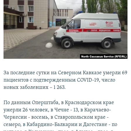
РАСПИСАНИЕ ВЕЩАНИЯ
ПОДПИШИТЕСЬ НА РАССЫЛКУ
СОЦИАЛЬНЫЕ СЕТИ
Все сайты РСЕ/РС
За последние сутки на Северном Кавказе умерли 69
пациентов с подтвержденным COVID-19, число
новых заболевших – 1 263.
По данным Оперштаба, в Краснодарском крае
умерли 26 человек, в Чечне - 13, в Карачаево-
Черкесии - восемь, в Ставропольском крае -
семеро, в Кабардино-Балкарии и Дагестане - по