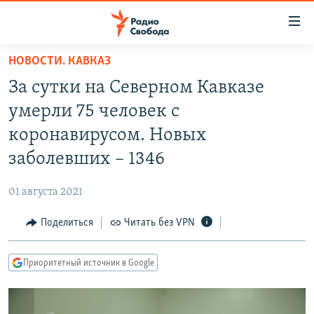
Ссылки
для
упрощенного
НОВОСТИ. КАВКАЗ
ПРОГРАММЫ
доступа
За сутки на Северном Кавказе
ПОДКАСТЫ
Вернуться
умерли 75 человек с
к
АВТОРСКИЕ ПРОЕКТЫ
коронавирусом. Новых
основному
ЦИТАТЫ СВОБОДЫ
содержанию
заболевших – 1346
Вернутся
МНЕНИЯ
к
01 августа 2021
КУЛЬТУРА
главной
Поделиться
Читать без VPN
навигации
IDEL.РЕАЛИИ
Вернутся
КАВКАЗ.РЕАЛИИ
к
Приоритетный источник в Google
СЕВЕР.РЕАЛИИ
поиску
СИБИРЬ.РЕАЛИИ