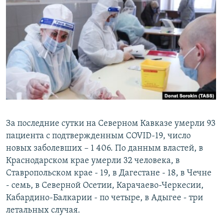
РАСПИСАНИЕ ВЕЩАНИЯ
ПОДПИШИТЕСЬ НА РАССЫЛКУ
СОЦИАЛЬНЫЕ СЕТИ
Все сайты РСЕ/РС
За последние сутки на Северном Кавказе умерли 93
пациента с подтвержденным COVID-19, число
новых заболевших – 1 406. По данным властей, в
Краснодарском крае умерли 32 человека, в
Ставропольском крае - 19, в Дагестане - 18, в Чечне
- семь, в Северной Осетии, Карачаево-Черкесии,
Кабардино-Балкарии - по четыре, в Адыгее - три
летальных случая.