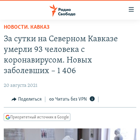
Ссылки
для
упрощенного
НОВОСТИ. КАВКАЗ
ПРОГРАММЫ
доступа
За сутки на Северном Кавказе
ПОДКАСТЫ
Вернуться
умерли 93 человека с
к
АВТОРСКИЕ ПРОЕКТЫ
коронавирусом. Новых
основному
ЦИТАТЫ СВОБОДЫ
содержанию
заболевших – 1 406
Вернутся
МНЕНИЯ
к
20 августа 2021
КУЛЬТУРА
главной
Поделиться
Читать без VPN
навигации
IDEL.РЕАЛИИ
Вернутся
КАВКАЗ.РЕАЛИИ
к
Приоритетный источник в Google
СЕВЕР.РЕАЛИИ
поиску
СИБИРЬ.РЕАЛИИ