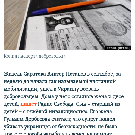
РАСПИСАНИЕ ВЕЩАНИЯ
ПОДПИШИТЕСЬ НА РАССЫЛКУ
СОЦИАЛЬНЫЕ СЕТИ
Копия паспорта добровольца
Все сайты РСЕ/РС
Житель Саратова Виктор Потапов в сентябре, за
неделю до начала так называемой частичной
мобилизации, ушёл в Украину воевать
добровольцем. Дома у него остались жена и двое
детей,
пишет
Радио Свобода. Сын – старший из
детей – с тяжёлой инвалидностью. Его жена
Гульаем Дербесова считает, что супруг пошел
убивать украинцев от безысходности: не было
другого способа заработать денег на ремонт