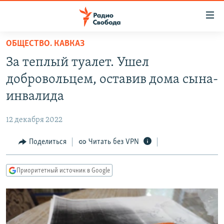
Ссылки
для
упрощенного
ОБЩЕСТВО. КАВКАЗ
ПРОГРАММЫ
доступа
За теплый туалет. Ушел
ПОДКАСТЫ
Вернуться
добровольцем, оставив дома сына-
к
АВТОРСКИЕ ПРОЕКТЫ
инвалида
основному
ЦИТАТЫ СВОБОДЫ
содержанию
12 декабря 2022
Вернутся
МНЕНИЯ
к
Поделиться
Читать без VPN
КУЛЬТУРА
главной
навигации
IDEL.РЕАЛИИ
Приоритетный источник в Google
Вернутся
КАВКАЗ.РЕАЛИИ
к
СЕВЕР.РЕАЛИИ
поиску
СИБИРЬ.РЕАЛИИ