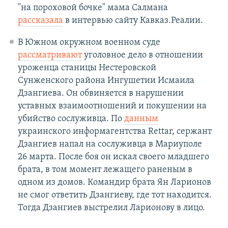
"на пороховой бочке" мама Салмана
рассказала
в интервью сайту Кавказ.Реалии.
В Южном окружном военном суде
рассматривают
уголовное дело в отношении
уроженца станицы Нестеровской
Сунженского района Ингушетии Исмаила
Дзангиева. Он обвиняется в нарушении
уставных взаимоотношений и покушении на
убийство сослуживца. По
данным
украинского информагентства Rettar, сержант
Дзангиев напал на сослуживца в Мариуполе
26 марта. После боя он искал своего младшего
брата, в том момент лежащего раненым в
одном из домов. Командир брата Ян Ларионов
не смог ответить Дзангиеву, где тот находится.
Тогда Дзангиев выстрелил Ларионову в лицо.