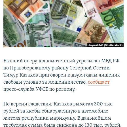
РАСПИСАНИЕ ВЕЩАНИЯ
ПОДПИШИТЕСЬ НА РАССЫЛКУ
СОЦИАЛЬНЫЕ СЕТИ
Бывший оперуполномоченный угрозыска МВД РФ
по Правобережному району Северной Осетии
Все сайты РСЕ/РС
Тимур Казахов приговорен к двум годам лишения
свободы условно за мошенничество,
сообщает
пресс-служба УФСБ по региону.
По версии следствия, Казахов вымогал 300 тыс.
рублей за якобы обнаруженную в автомобиле
жителя республики марихуану. В дальнейшем
требуемая сумма была снижена до 130 тыс. рублей.