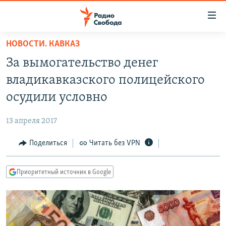
Ссылки
для
упрощенного
НОВОСТИ. КАВКАЗ
ПРОГРАММЫ
доступа
За вымогательство денег
ПОДКАСТЫ
Вернуться
владикавказского полицейского
к
АВТОРСКИЕ ПРОЕКТЫ
осудили условно
основному
ЦИТАТЫ СВОБОДЫ
содержанию
13 апреля 2017
Вернутся
МНЕНИЯ
к
Поделиться
Читать без VPN
КУЛЬТУРА
главной
навигации
IDEL.РЕАЛИИ
Приоритетный источник в Google
Вернутся
КАВКАЗ.РЕАЛИИ
к
СЕВЕР.РЕАЛИИ
поиску
СИБИРЬ.РЕАЛИИ