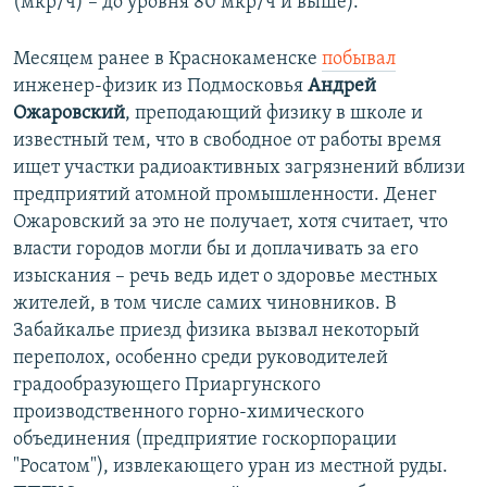
(мкр/ч) – до уровня 80 мкр/ч и выше).
Месяцем ранее в Краснокаменске
побывал
инженер-физик из Подмосковья
Андрей
Ожаровский
, преподающий физику в школе и
известный тем, что в свободное от работы время
ищет участки радиоактивных загрязнений вблизи
предприятий атомной промышленности. Денег
Ожаровский за это не получает, хотя считает, что
власти городов могли бы и доплачивать за его
изыскания – речь ведь идет о здоровье местных
жителей, в том числе самих чиновников. В
Забайкалье приезд физика вызвал некоторый
переполох, особенно среди руководителей
градообразующего Приаргунского
производственного горно-химического
объединения (предприятие госкорпорации
"Росатом"), извлекающего уран из местной руды.