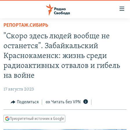
Ссылки
для
упрощенного
РЕПОРТАЖ.СИБИРЬ
ПРОГРАММЫ
доступа
"Скоро здесь людей вообще не
ПОДКАСТЫ
Вернуться
останется". Забайкальский
к
АВТОРСКИЕ ПРОЕКТЫ
Краснокаменск: жизнь среди
основному
ЦИТАТЫ СВОБОДЫ
содержанию
радиоактивных отвалов и гибель
Вернутся
МНЕНИЯ
на войне
к
КУЛЬТУРА
главной
17 августа 2023
навигации
IDEL.РЕАЛИИ
Вернутся
Поделиться
Читать без VPN
КАВКАЗ.РЕАЛИИ
к
СЕВЕР.РЕАЛИИ
поиску
Приоритетный источник в Google
СИБИРЬ.РЕАЛИИ