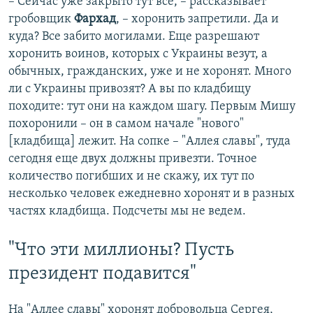
– Сейчас уже закрыто тут все, – рассказывает
гробовщик
Фархад
, – хоронить запретили. Да и
куда? Все забито могилами. Еще разрешают
хоронить воинов, которых с Украины везут, а
обычных, гражданских, уже и не хоронят. Много
ли с Украины привозят? А вы по кладбищу
походите: тут они на каждом шагу. Первым Мишу
похоронили – он в самом начале "нового"
[кладбища] лежит. На сопке – "Аллея славы", туда
сегодня еще двух должны привезти. Точное
количество погибших и не скажу, их тут по
несколько человек ежедневно хоронят и в разных
частях кладбища. Подсчеты мы не ведем.
"Что эти миллионы? Пусть
президент подавится"
На "Аллее славы" хоронят добровольца Сергея,