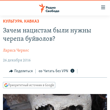
Ссылки
для
упрощенного
КУЛЬТУРА. КАВКАЗ
ПРОГРАММЫ
доступа
Зачем нацистам были нужны
ПОДКАСТЫ
Вернуться
черепа буйволов?
к
АВТОРСКИЕ ПРОЕКТЫ
основному
Лариса Черкес
ЦИТАТЫ СВОБОДЫ
содержанию
Вернутся
26 декабря 2016
МНЕНИЯ
к
КУЛЬТУРА
Поделиться
Читать без VPN
главной
навигации
IDEL.РЕАЛИИ
Вернутся
Приоритетный источник в Google
КАВКАЗ.РЕАЛИИ
к
СЕВЕР.РЕАЛИИ
поиску
СИБИРЬ.РЕАЛИИ