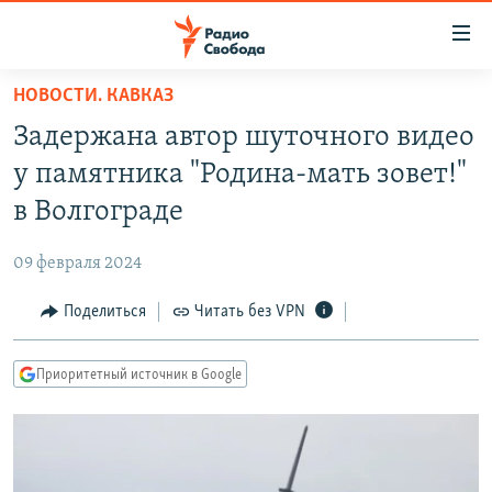
Ссылки
для
упрощенного
НОВОСТИ. КАВКАЗ
ПРОГРАММЫ
доступа
Задержана автор шуточного видео
ПОДКАСТЫ
Вернуться
у памятника "Родина-мать зовет!"
к
АВТОРСКИЕ ПРОЕКТЫ
в Волгограде
основному
ЦИТАТЫ СВОБОДЫ
содержанию
09 февраля 2024
Вернутся
МНЕНИЯ
к
Поделиться
Читать без VPN
КУЛЬТУРА
главной
навигации
IDEL.РЕАЛИИ
Приоритетный источник в Google
Вернутся
КАВКАЗ.РЕАЛИИ
к
СЕВЕР.РЕАЛИИ
поиску
СИБИРЬ.РЕАЛИИ