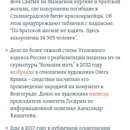
Всех Святых на Мамаевом кургане и братской
могилы, где похоронены погибшие в
Сталинградской битве красноармейцы. Об
этом предупреждают таблички с надписью:
"По братской могиле не ходить. Здесь
захоронены 34 505 человек".
Дело по более тяжкой статье Уголовного
кодекса России о реабилитации нацизма из-за
скульптуры "Большая мать" в 2022 году
возбудили
в отношении художника Олега
Кулика – следствие посчитало его
произведение пародией на монумент в
Волгограде. Донос на художника
написал
председатель комитета Госдумы по
информационной политике Александр
Хинштейн.
Еще в 2017 году в публичном осквернении