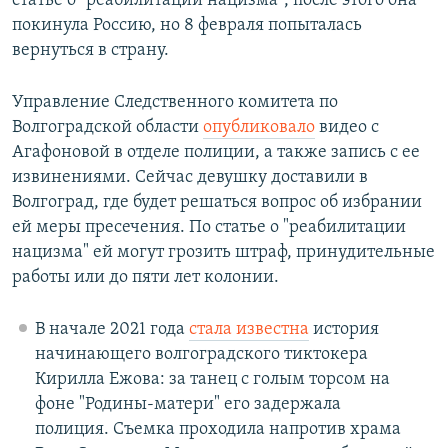
статье о "реабилитации нацизма", после этого она
покинула Россию, но 8 февраля попыталась
вернуться в страну.
Управление Следственного комитета по
Волгоградской области
опубликовало
видео с
Агафоновой в отделе полиции, а также запись с ее
извинениями. Сейчас девушку доставили в
Волгоград, где будет решаться вопрос об избрании
ей меры пресечения. По статье о "реабилитации
нацизма" ей могут грозить штраф, принудительные
работы или до пяти лет колонии.
В начале 2021 года
стала известна
история
начинающего волгоградского тиктокера
Кирилла Ежова: за танец с голым торсом на
фоне "Родины-матери" его задержала
полиция. Съемка проходила напротив храма