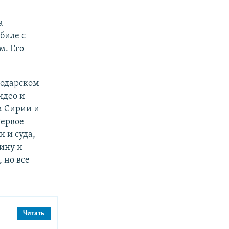
а
биле с
м. Его
одарском
идео и
а Сирии и
первое
 и суда,
ину и
 но все
Читать