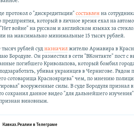
ованное.
де протокол о "дискредитации"
составлен
на сотрудник
 предприятия, который в личное время ехал на автомо
"Нет войне" на русском и английском языках за стекло
ли на максимально минимальные 15 тысяч рублей.
 тысяч рублей суд
назначил
жителю Армавира в Красн
аю Бородуле. Он разместил в сети "ВКонтакте" пост с в
Данные погибшего Криволапова, который бомбил город
подзаработать, убивая украинцев в Чернигове. Рядом 
го сотоварища Красноярцева" чем, по мнению полиции
ировал" вооруженные силы. В суде Бородуля признал в
то сохранил данное видео "для дальнейшего изучения",
 признан виновным.
Кавказ.Реалии в
Телеграме