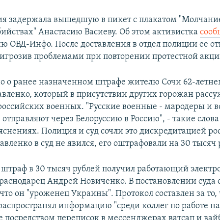
ия задержала вышедшую в пикет с плакатом "Молчани
бийствах" Анастасию Васиеву. Об этом активистка
сооб
ю ОВД-Инфо. После доставления в отдел полиции ее от
ригрозив проблемами при повторении протестной акци
но о ранее назначенном штрафе жителю Сочи 62-летне
вленко, который в присутствии других горожан рассу
российских военных. "Русские военные - мародеры и в
 отправляют через Белоруссию в Россию", - такие слов
ъяснениях. Полиция и суд сочли это дискредитацией р
вленко в суд не явился, его оштрафовали на 30 тысяч 
штраф в 30 тысяч рублей получил работающий электр
краснодарец Андрей Новиченко. В постановлении суда 
что он "уроженец Украины". Протокол составлен за то, 
распространял информацию "среди коллег по работе н
е посредством переписок в мессенджерах ватсап и вай