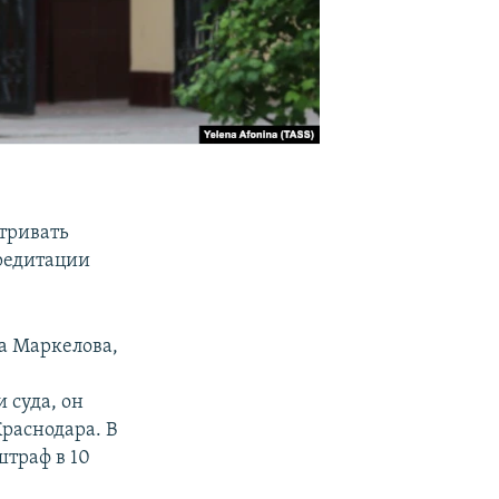
тривать
кредитации
а Маркелова,
 суда, он
раснодара. В
штраф в 10