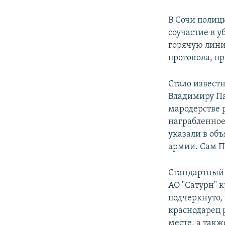
В Сочи полиц
соучастие в у
горячую лини
протокола, п
Стало извест
Владимиру Па
мародерстве 
награбленное
указали в об
армии. Сам Па
Стандартный 
АО "Сатурн" 
подчеркнуто, 
краснодарец 
месте, а такж