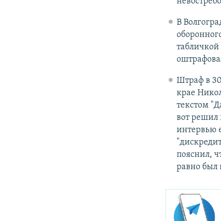
невостреб
В Волгогра
оборонного
табличкой 
оштрафова
Штраф в 30
крае Никол
текстом "
вот решил 
интервью е
"дискредит
пояснил, ч
равно был