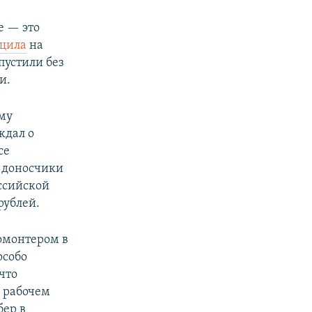
е — это
щила
на
пустили без
и.
му
ждал о
се
а доносчики
оссийской
рублей.
омонтером в
особо
что
а рабочем
бер в