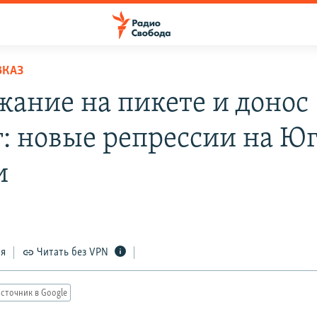
ВКАЗ
жание на пикете и донос
г: новые репрессии на Ю
и
ся
Читать без VPN
сточник в Google