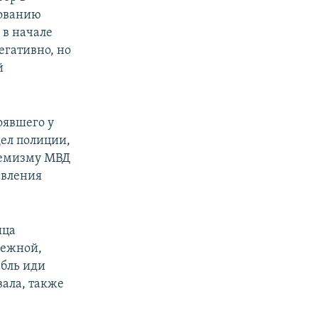
вованию
 в начале
егативно, но
й
оявшего у
дел полиции,
ремизму МВД
авления
ица
режной,
абль иди
вала, также