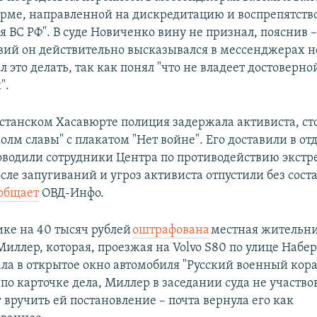
рме, направленной на дискредитацию и воспрепятст
 ВС РФ". В суде Новиченко вину не признал, пояснив –
вий он действительно высказывался в мессенджерах н
л это делать, так как понял "что не владеет достоверно
".
естанском Хасавюрте полиция задержала активиста, ст
лм славы" с плакатом "Нет войне". Его доставили в от
роводили сотрудники Центра по противодействию экст
сле запугиваний и угроз активиста отпустили без сост
общает
ОВД-Инфо.
ке на 40 тысяч рублей
оштрафована
местная жительн
иллер, которая, проезжая на Volvo S80 по улице Набе
а в открытое окно автомобиля "Русский военный кор
 по карточке дела, Миллер в заседании суда не участво
г вручить ей постановление – почта вернула его как