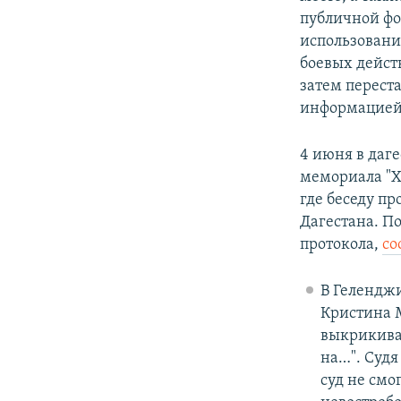
публичной фо
использования
боевых дейст
затем переста
информацией
4 июня в даг
мемориала "Хо
где беседу п
Дагестана. По
протокола,
со
В Геленджи
Кристина М
выкрикивал
на…". Судя
суд не смо