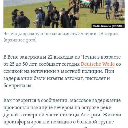
РАСПИСАНИЕ ВЕЩАНИЯ
ПОДПИШИТЕСЬ НА РАССЫЛКУ
СОЦИАЛЬНЫЕ СЕТИ
Чеченцы празднуют независимость Ичкерии в Австрии
(архивное фото)
В Вене задержаны 22 выходца из Чечни в возрасте
от 25 до 50 лет, сообщает сегодня
Deutsche Welle
со
Все сайты РСЕ/РС
ссылкой на источники в местной полиции. При
задержании были изъяты автомат, пистолет и
боеприпасы.
Как говорится в сообщении, массовое задержание
произошло накануне вечером на острове реки
Дунай в северной части столицы Австрии. Жители
проинформировали полицию о большой группе