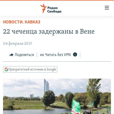
Ссылки
для
упрощенного
НОВОСТИ. КАВКАЗ
ПРОГРАММЫ
доступа
22 чеченца задержаны в Вене
ПОДКАСТЫ
Вернуться
к
04 февраля 2017
АВТОРСКИЕ ПРОЕКТЫ
основному
ЦИТАТЫ СВОБОДЫ
Поделиться
Читать без VPN
содержанию
Вернутся
МНЕНИЯ
к
Приоритетный источник в Google
КУЛЬТУРА
главной
навигации
IDEL.РЕАЛИИ
Вернутся
КАВКАЗ.РЕАЛИИ
к
СЕВЕР.РЕАЛИИ
поиску
СИБИРЬ.РЕАЛИИ