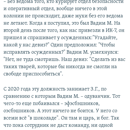
– Без ведома того, кто курирует отдел безопасности
и оперативный отдел, вообще ничего в этой
колонии не происходит, даже мухи без его ведома
не летают. Когда я поступил, это был Вадим М. На
второй день после того, как нас привезли в ИК-7, он
пришел и спрашивает у осужденных:"Угадайте,
какой у нас девиз?" Один предположил: "Чтобы
исправлять осужденных?" Вадим М. усмехнулся:
"Нет, не туда смотришь. Наш девиз: "Сделать из вас
таких тварей, которые бы никогда не смогли на
свободе приспособиться".
С 2020 года эту должность занимает З.Г., по
сравнению с которым Вадим М. – одуванчик. Тот
чего-то еще побаивался – эфэсбэшников,
оэсбэшников. А этот ничего не боится. У него со
всеми всё "в шоколаде". Он там и царь, и бог. Так
что пока сотрудник не даст команду, ни одной