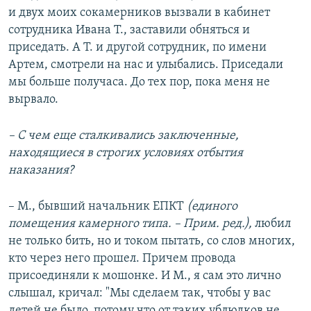
и двух моих сокамерников вызвали в кабинет
сотрудника Ивана Т., заставили обняться и
приседать. А Т. и другой сотрудник, по имени
Артем, смотрели на нас и улыбались. Приседали
мы больше получаса. До тех пор, пока меня не
вырвало.
– С чем еще сталкивались заключенные,
находящиеся в строгих условиях отбытия
наказания?
– М., бывший начальник ЕПКТ
(единого
помещения камерного типа. – Прим. ред.),
любил
не только бить, но и током пытать, со слов многих,
кто через него прошел. Причем провода
присоединяли к мошонке. И М., я сам это лично
слышал, кричал: "Мы сделаем так, чтобы у вас
детей не было, потому что от таких ублюдков не