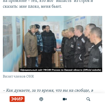
на промзоне – тех, кто мог "выпасть" из строя и
сказать: мне плохо, меня бьют.
Визит членов ОНК
– Как думаете, за то время, что вы на свободе, в
ИК-7 могло что-то измениться?
ЭФИР