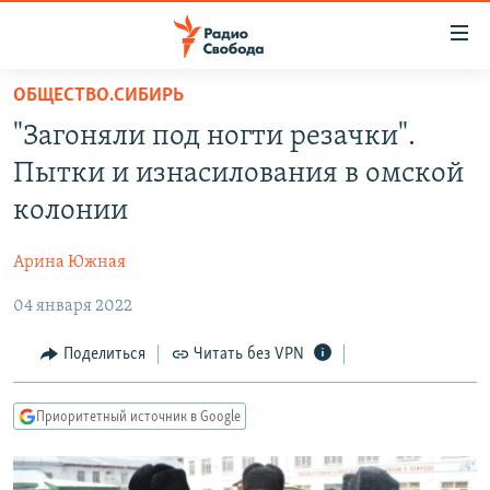
Ссылки
для
упрощенного
ОБЩЕСТВО.СИБИРЬ
ПРОГРАММЫ
доступа
"Загоняли под ногти резачки".
ПОДКАСТЫ
Вернуться
Пытки и изнасилования в омской
к
АВТОРСКИЕ ПРОЕКТЫ
колонии
основному
ЦИТАТЫ СВОБОДЫ
содержанию
Арина Южная
Вернутся
МНЕНИЯ
к
04 января 2022
КУЛЬТУРА
главной
навигации
IDEL.РЕАЛИИ
Поделиться
Читать без VPN
Вернутся
КАВКАЗ.РЕАЛИИ
к
Приоритетный источник в Google
СЕВЕР.РЕАЛИИ
поиску
СИБИРЬ.РЕАЛИИ