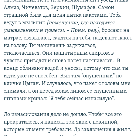
оперативник Петр П. и активисты Ян Рубец, Паша
Алмаз, Чичеватов, Зеркин, Шумафов. Самой
страшной была для меня пытка пакетами. Тебя
ведут в мыльник
(помещение, где находятся
умывальники и туалеты. – Прим. ред.),
бросают на
матрас, связывают, садятся на тебя, надевают пакет
на голову. Ты начинаешь задыхаться,
отключаешься. Они нашатырным спиртом в
чувство приводят и снова пакет натягивают… В
конце обливают водой и уносят, потому что сам ты
идти уже не способен. Был там "опущенный" по
кличке Цыган. И случалось, что пакет с головы мне
снимали, а он перед моим лицом со спущенными
штанами кричал: "Я тебя сейчас изнасилую".
До изнасилования дело не дошло. Чтобы все это
прекратилось, я написал три явки с повинной,
которые от меня требовали. До заключения я жил в