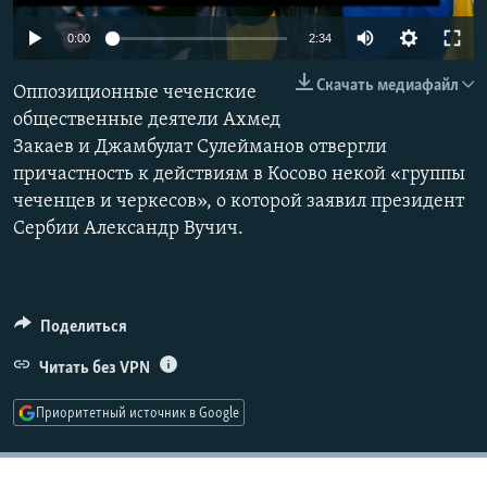
РАСПИСАНИЕ ВЕЩАНИЯ
Auto
0:00
2:34
ПОДПИШИТЕСЬ НА РАССЫЛКУ
240p
Скачать медиафайл
Оппозиционные чеченские
360p
СОЦИАЛЬНЫЕ СЕТИ
общественные деятели Ахмед
Закаев и Джамбулат Сулейманов отвергли
480p
Auto
240p
360p
480p
причастность к действиям в Косово некой «группы
720p
чеченцев и черкесов», о которой заявил президент
720p
1080p
1080p
Сербии Александр Вучич.
Все сайты РСЕ/РС
Поделиться
Читать без VPN
Приоритетный источник в Google