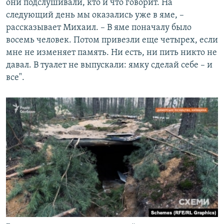
они подслушивали, кто и что говорит. На
следующий день мы оказались уже в яме, –
рассказывает Михаил. – В яме поначалу было
восемь человек. Потом привезли еще четырех, если
мне не изменяет память. Ни есть, ни пить никто не
давал. В туалет не выпускали: ямку сделай себе – и
все".