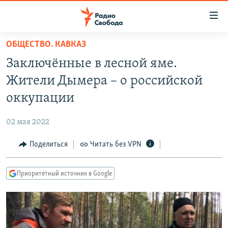
Ссылки
для
упрощенного
ОБЩЕСТВО. КАВКАЗ
ПРОГРАММЫ
доступа
Заключённые в лесной яме.
ПОДКАСТЫ
Вернуться
Жители Дымера – о российской
к
АВТОРСКИЕ ПРОЕКТЫ
оккупации
основному
ЦИТАТЫ СВОБОДЫ
содержанию
02 мая 2022
Вернутся
МНЕНИЯ
к
Поделиться
Читать без VPN
КУЛЬТУРА
главной
навигации
IDEL.РЕАЛИИ
Приоритетный источник в Google
Вернутся
КАВКАЗ.РЕАЛИИ
к
СЕВЕР.РЕАЛИИ
поиску
СИБИРЬ.РЕАЛИИ