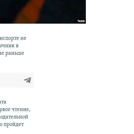
нспорте не
точник в
 не раньше
ата
ервое чтение,
нодательной
го пройдет