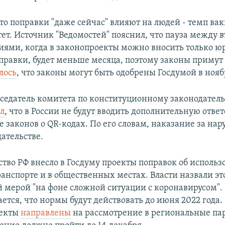
что поправки "даже сейчас" влияют на людей - темп ва
тет. Источник "Ведомостей" пояснил, что пауза между 
иями, когда в законопроекты можно вносить только ю
правки, будет меньше месяца, поэтому законы примут д
лось
, что законы могут быть одобрены Госдумой в нояб
дседатель комитета по конституционному законодател
л
, что в России не будут вводить дополнительную ответ
 законов о QR-кодах. По его словам, наказание за на
дательстве.
тво РФ внесло в Госдуму проекты поправок об использ
ранспорте и в общественных местах. Власти назвали эт
 мерой "на фоне сложной ситуации с коронавирусом".
ется, что нормы будут действовать до июня 2022 года.
оекты
направлены
на рассмотрение в региональные па