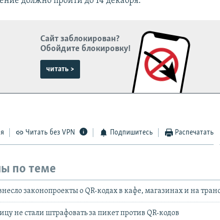
ение должно пройти до 14 декабря.
Сайт заблокирован?
Обойдите блокировку!
читать >
ся
Читать без VPN
Подпишитесь
Распечатать
ы по теме
внесло законопроекты о QR-кодах в кафе, магазинах и на тран
ицу не стали штрафовать за пикет против QR-кодов