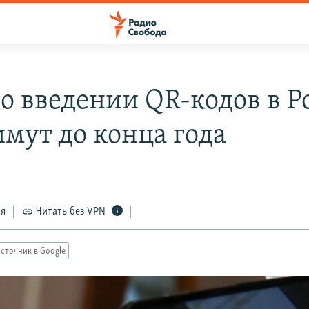
 о введении QR-кодов в Р
имут до конца года
ся
Читать без VPN
сточник в Google