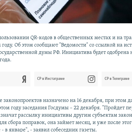
пользовании QR-кодов в общественных местах и на тра
 году. Об этом сообщают "Ведомости" со ссылкой на ис
Государственной думы РФ. Инициатива будет одобрена
года.
CР в Инстаграме
СР в Телеграме
е законопроектов назначено на 16 декабря, при этом д
этом году заседания Госдумы – 22 декабря. "Пройдет п
назначат рассылку инициативы другим субъектам зако
я сбора поправок, она займет месяц, и уже после это
 - в январе", - заявил собеседник газеты.