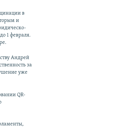
кцинации в
вторым и
ридическо-
о 1 февраля.
ре.
ьству Андрей
ственность за
рушение уже
овании QR-
о
рламенты,