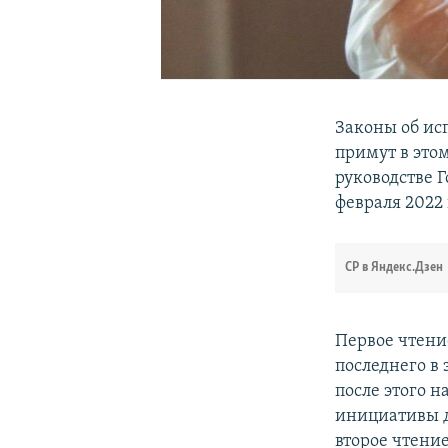
Законы об ис
примут в этом
руководстве 
февраля 2022 
СР в Яндекс.Дзен
Первое чтени
последнего в 
после этого 
инициативы дл
второе чтение