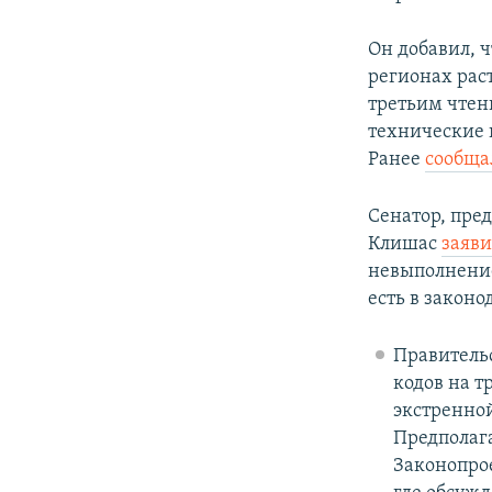
Он добавил, 
регионах рас
третьим чтен
технические 
Ранее
сообща
Сенатор, пре
Клишас
заяви
невыполнение
есть в законо
Правительс
кодов на т
экстренной
Предполага
Законопр