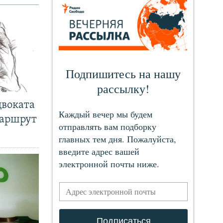
двоката
маршрут