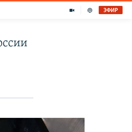
ЭФИР
оссии