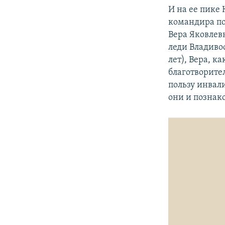
И на ее пике 
командира по
Вера Яковлев
леди Владиво
лет), Вера, к
благотворител
пользу инвал
они и познак