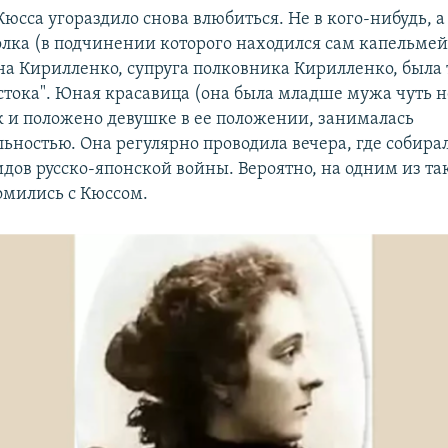
Кюсса угораздило снова влюбиться. Не в кого-нибудь, а
лка (в подчинении которого находился сам капельмей
на Кирилленко, супруга полковника Кирилленко, была 
стока". Юная красавица (она была младше мужа чуть н
ак и положено девушке в ее положении, занималась
ьностью. Она регулярно проводила вечера, где собира
идов русско-японской войны. Вероятно, на одним из та
омились с Кюссом.