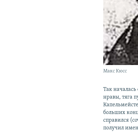
Макс Кюсс
Так началась
нравы, тяга 
Капельмейсте
больших конц
справился (с
получил имен