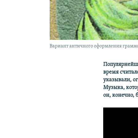
Вариант античного оформления граммо
Популярнейши
время считал
указывали, о
Музыка, котор
он, конечно, 