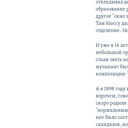
откладывал д
образование р
другое "окно
Там Кюссу да
отделение. Но
И уже в 16 ле
небольшой ор
стали звать н
музыкант был
композицию "
А в 1898 году
впрочем, гово
скоро родила 
"нормальным 
нее было соо
скандалов, но