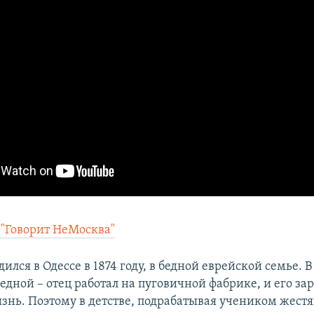
 "Говорит НеМосква"
ился в Одессе в 1874 году, в бедной еврейской семье. В
дной – отец работал на пуговичной фабрике, и его за
изнь. Поэтому в детстве, подрабатывая учеником жест