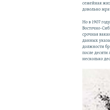
семейная жизн
довольно мра
Но в 1907 год
Восточно-Сиб
срочная вакан
данных указа
должности бр
после десяти 
несколько де