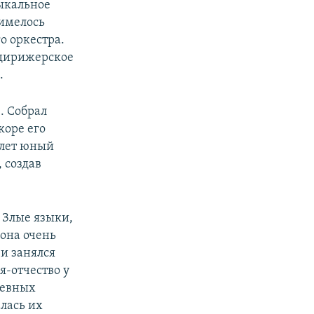
зыкальное
 имелось
о оркестра.
 дирижерское
.
". Собрал
коре его
 лет юный
 создав
. Злые языки,
 она очень
 и занялся
я-отчество у
невных
алась их