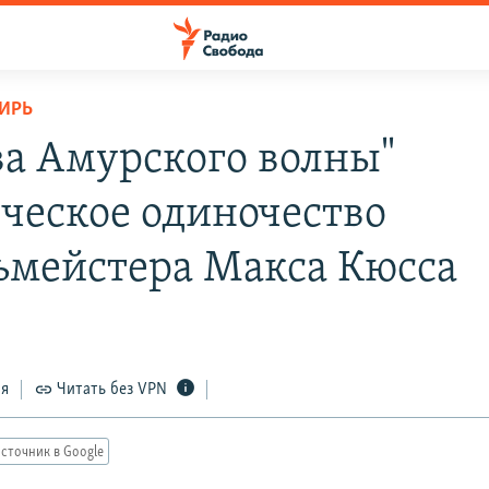
ИРЬ
ва Амурского волны"
ческое одиночество
ьмейстера Макса Кюсса
ся
Читать без VPN
сточник в Google