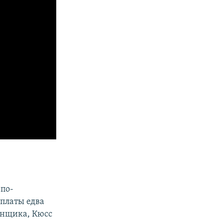
 по-
рплаты едва
янщика, Кюсс