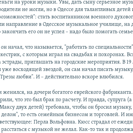
еньги на уроки музыки. Увы, дать сыну серьезное му
одители не могли, но в Одессе для талантливых детей
 возможностей": стать воспитанником военного духовог
ли направление в Одесское музыкальное училище, на
 закончить его он не успел – надо было помогать семье
т он начал, что называется, "работать по специальности
кестрик, с которым играл на свадьбах и похоронах. Вс
а эстрады, приглашать на городские мероприятия. В 19
 уже восходящей звездой, он сам начал писать музыку,
Грезы любви". И – действительно вскоре влюбился.
 и женился, на дочери богатого еврейского фабриканта
рили, что это был брак по расчету. И правда, супруга (а
Максу двух детей) требовала, чтобы он бросил музыку,
делом", то есть семейным бизнесом и торговлей. И им
тветствующее: Перла Вольфовна. Кюсс страдал от ежед
 расстаться с музыкой не желал. Как-то так и продолж