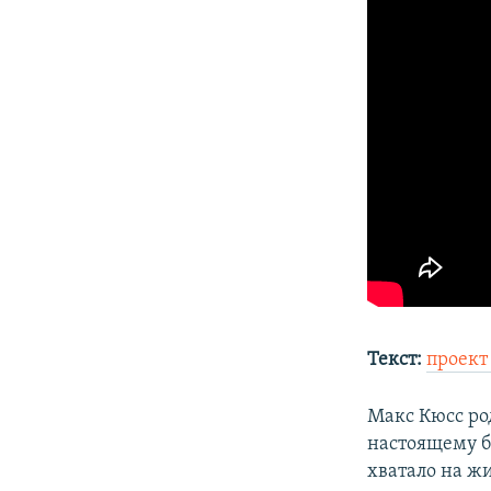
Текст:
проект
Макс Кюсс род
настоящему бе
хватало на ж