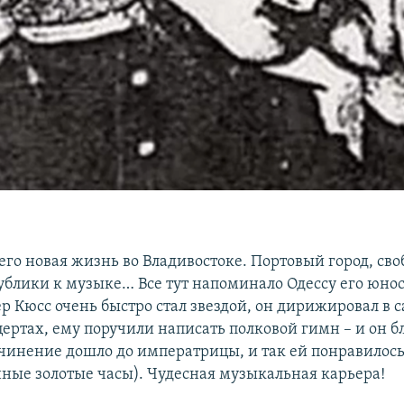
 его новая жизнь во Владивостоке. Портовый город, св
публики к музыке… Все тут напоминало Одессу его юнос
р Кюсс очень быстро стал звездой, он дирижировал в с
ертах, ему поручили написать полковой гимн – и он б
очинение дошло до императрицы, и так ей понравилось
ные золотые часы). Чудесная музыкальная карьера!