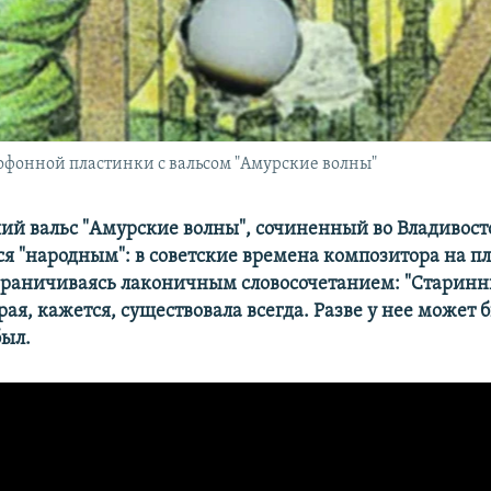
фонной пластинки с вальсом "Амурские волны"
й вальс "Амурские волны", сочиненный во Владивосто
ся "народным": в советские времена композитора на п
граничиваясь лаконичным словосочетанием: "Старинны
ая, кажется, существовала всегда. Разве у нее может б
был.