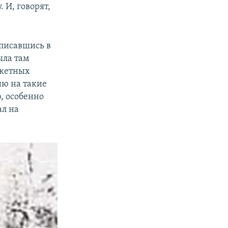
 И, говорят,
аписавшись в
ыла там
нкетных
ию на такие
, особенно
ал на