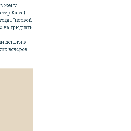
 в жену
стер Кюсс).
тогда "первой
е на тридцать
ли деньги в
ких вечеров