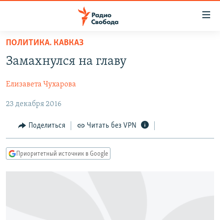
Ссылки
для
упрощенного
ПОЛИТИКА. КАВКАЗ
ПРОГРАММЫ
доступа
Замахнулся на главу
ПОДКАСТЫ
Вернуться
к
Елизавета Чухарова
АВТОРСКИЕ ПРОЕКТЫ
основному
23 декабря 2016
ЦИТАТЫ СВОБОДЫ
содержанию
Вернутся
МНЕНИЯ
Поделиться
Читать без VPN
к
КУЛЬТУРА
главной
Приоритетный источник в Google
навигации
IDEL.РЕАЛИИ
Вернутся
КАВКАЗ.РЕАЛИИ
к
СЕВЕР.РЕАЛИИ
поиску
СИБИРЬ.РЕАЛИИ