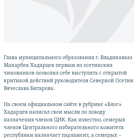
РАСПИСАНИЕ ВЕЩАНИЯ
ПОДПИШИТЕСЬ НА РАССЫЛКУ
СОЦИАЛЬНЫЕ СЕТИ
Глава муниципального образования г. Владикавказ
Махарбек Хадарцев первым из осетинских
чиновников позволил себе выступить с открытой
Все сайты РСЕ/РС
критикой действий руководителя Северной Осетии
Вячеслава Битарова.
На своем официальном сайте в рубрике «Блог»
Хадарцев написал свои мысли по поводу
назначения членов ЦИК. Как известно, семерых
членов Центрального избирательного комитета
республики назначает парламент, a семерых –