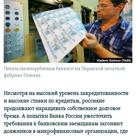
РАСПИСАНИЕ ВЕЩАНИЯ
ПОДПИШИТЕСЬ НА РАССЫЛКУ
СОЦИАЛЬНЫЕ СЕТИ
Печать тысячерублевых банкнот на Пермской печатной
Все сайты РСЕ/РС
фабрике Гознака
Несмотря на высокий уровень закредитованности
и высокие ставки по кредитам, россияне
продолжают наращивать собственное долговое
бремя. А попытки Банка России ужесточить
требования к банковским заемщикам загоняют
должников в микрофинансовые организации, где