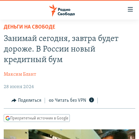
Ссылки
для
упрощенного
ДЕНЬГИ НА СВОБОДЕ
ПРОГРАММЫ
доступа
Занимай сегодня, завтра будет
ПОДКАСТЫ
Вернуться
дороже. В России новый
к
АВТОРСКИЕ ПРОЕКТЫ
кредитный бум
основному
ЦИТАТЫ СВОБОДЫ
содержанию
Максим Блант
Вернутся
МНЕНИЯ
к
28 июня 2024
КУЛЬТУРА
главной
навигации
IDEL.РЕАЛИИ
Поделиться
Читать без VPN
Вернутся
КАВКАЗ.РЕАЛИИ
к
Приоритетный источник в Google
СЕВЕР.РЕАЛИИ
поиску
СИБИРЬ.РЕАЛИИ