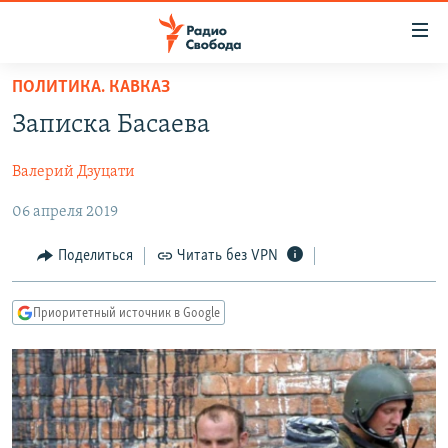
Ссылки
для
упрощенного
ПОЛИТИКА. КАВКАЗ
ПРОГРАММЫ
доступа
Записка Басаева
ПОДКАСТЫ
Вернуться
к
Валерий Дзуцати
АВТОРСКИЕ ПРОЕКТЫ
основному
06 апреля 2019
ЦИТАТЫ СВОБОДЫ
содержанию
Вернутся
МНЕНИЯ
Поделиться
Читать без VPN
к
КУЛЬТУРА
главной
Приоритетный источник в Google
навигации
IDEL.РЕАЛИИ
Вернутся
КАВКАЗ.РЕАЛИИ
к
СЕВЕР.РЕАЛИИ
поиску
СИБИРЬ.РЕАЛИИ