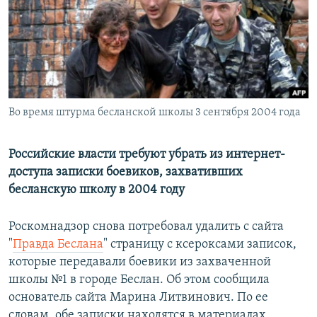
РАСПИСАНИЕ ВЕЩАНИЯ
ПОДПИШИТЕСЬ НА РАССЫЛКУ
СОЦИАЛЬНЫЕ СЕТИ
Во время штурма бесланской школы 3 сентября 2004 года
Российские власти требуют убрать из интернет-
доступа записки боевиков, захвативших
Все сайты РСЕ/РС
бесланскую школу в 2004 году
Роскомнадзор снова потребовал удалить с сайта
"
Правда Беслана
" страницу с ксероксами записок,
которые передавали боевики из захваченной
школы №1 в городе Беслан. Об этом сообщила
основатель сайта Марина Литвинович. По ее
словам, обе записки находятся в материалах