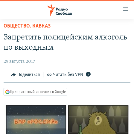
Ссылки
для
упрощенного
ОБЩЕСТВО. КАВКАЗ
ПРОГРАММЫ
доступа
Запретить полицейским алкоголь
ПОДКАСТЫ
Вернуться
по выходным
к
АВТОРСКИЕ ПРОЕКТЫ
основному
29 августа 2017
ЦИТАТЫ СВОБОДЫ
содержанию
Вернутся
МНЕНИЯ
Поделиться
Читать без VPN
к
КУЛЬТУРА
главной
Приоритетный источник в Google
навигации
IDEL.РЕАЛИИ
Вернутся
КАВКАЗ.РЕАЛИИ
к
СЕВЕР.РЕАЛИИ
поиску
СИБИРЬ.РЕАЛИИ