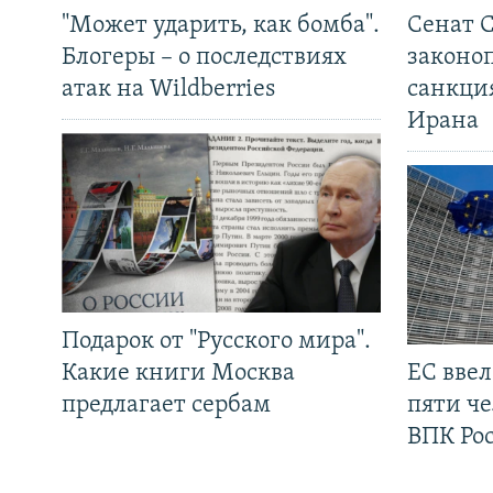
"Может ударить, как бомба".
Сенат 
Блогеры – о последствиях
законо
атак на Wildberries
санкци
Ирана
Подарок от "Русского мира".
Какие книги Москва
ЕС вве
предлагает сербам
пяти че
ВПК Ро