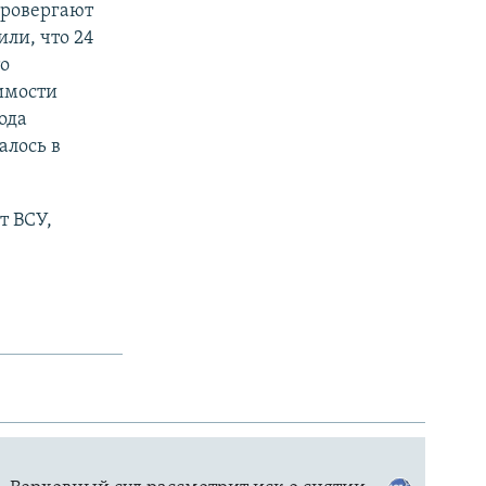
провергают
ли, что 24
то
димости
ода
алось в
т ВСУ,