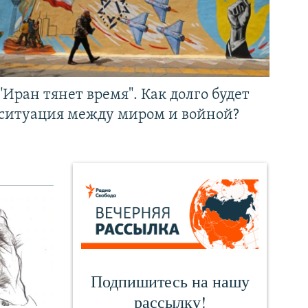
"Иран тянет время". Как долго будет
ситуация между миром и войной?