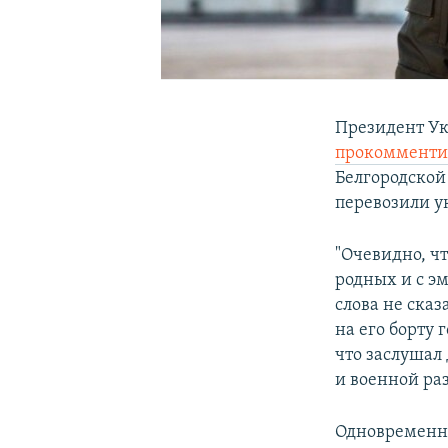
Президент Ук
прокомменти
Белгородской
перевозили у
"Очевидно, ч
родных и с эм
слова не сказ
на его борту
что заслушал
и военной ра
Одновременно