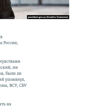
 в
ы России,
 чувствами
нский, ни
ом, были ли
ий упомянул,
оны, ВСУ, СБУ
ать на