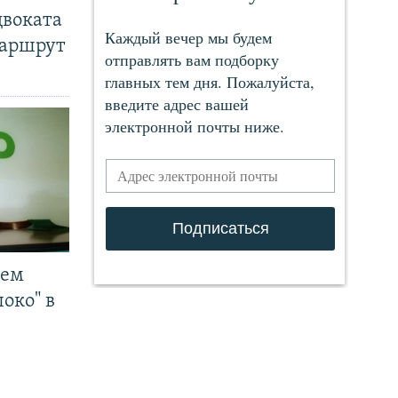
двоката
маршрут
чем
око" в