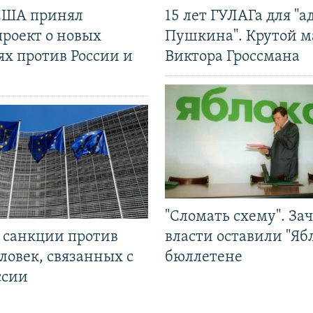
США принял
15 лет ГУЛАГа для "а
проект о новых
Пушкина". Крутой 
ях против России и
Виктора Гроссмана
"Сломать схему". За
л санкции против
власти оставили "Ябл
ловек, связанных с
бюллетене
ссии