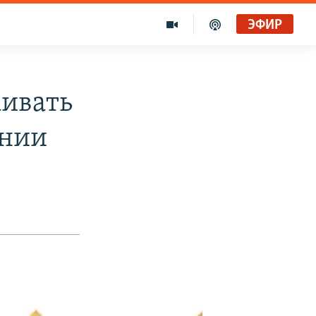
ЭФИР
аивать
ании