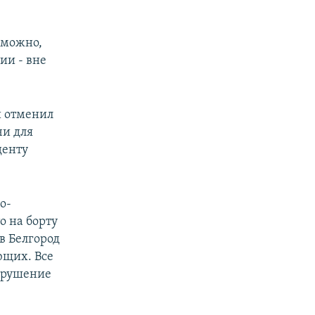
зможно,
ии - вне
й отменил
чи для
денту
о-
о на борту
в Белгород
ющих. Все
 крушение