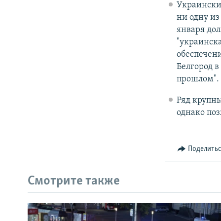
Украинские
ни одну из
января до
"украинска
обеспечени
Белгород в
прошлом".
Ряд крупны
однако поз
Поделить
Смотрите также