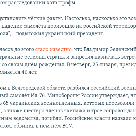
м расследовании катастрофы.
установить чёткие факты. Настолько, насколько это во
о падение самолёта произошло на российской территор
оля", - подытожил украинский президент.
часов до этого
стало известно
, что Владимир Зеленски
нтральные регионы страны и запретил назначать встре
 со своим днём рождения. В четверг, 25 января, прези
лняется 46 лет.
ром в Белгородской области разбился российский военн
ый самолёт Ил-76. Минобороны России утверждает, чт
 65 украинских военнопленных, которых перевозили 
, а также шестеро членов экипажа и трое сопровожда
нным ведомства, погибли. Российские власти назвали
ктом, обвинив в нём нём ВСУ.