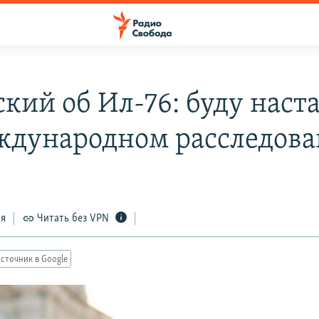
ский об Ил-76: буду наст
ждународном расследов
ся
Читать без VPN
сточник в Google