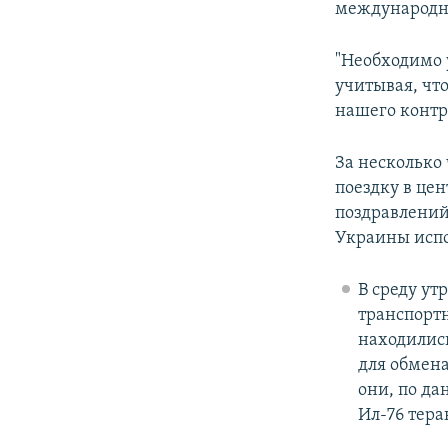
международно
"Необходимо 
учитывая, чт
нашего контр
За несколько 
поездку в це
поздравлений
Украины испо
В среду ут
транспортн
находились
для обмена
они, по да
Ил-76 тера