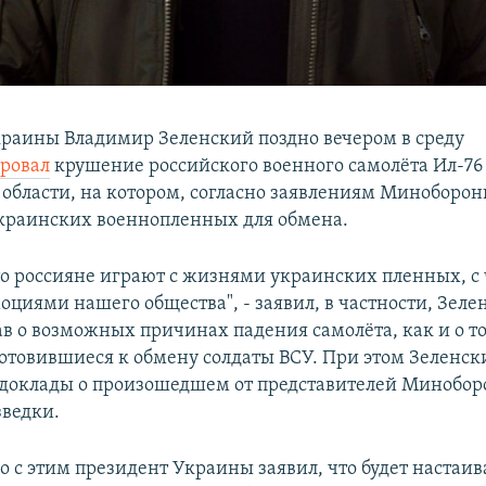
раины Владимир Зеленский поздно вечером в среду
ровал
крушение российского военного самолёта Ил-76
 области, на котором, согласно заявлениям Миноборон
краинских военнопленных для обмена.
то россияне играют с жизнями украинских пленных, с
оциями нашего общества", - заявил, в частности, Зеле
ав о возможных причинах падения самолёта, как и о т
 готовившиеся к обмену солдаты ВСУ. При этом Зеленск
 доклады о произошедшем от представителей Минобор
зведки.
 с этим президент Украины заявил, что будет настаив