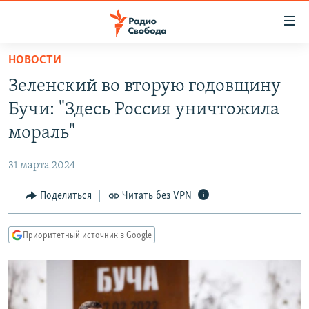
Ссылки
для
упрощенного
НОВОСТИ
ПРОГРАММЫ
доступа
Зеленский во вторую годовщину
ПОДКАСТЫ
Вернуться
Бучи: "Здесь Россия уничтожила
к
АВТОРСКИЕ ПРОЕКТЫ
мораль"
основному
ЦИТАТЫ СВОБОДЫ
содержанию
31 марта 2024
Вернутся
МНЕНИЯ
к
Поделиться
Читать без VPN
КУЛЬТУРА
главной
навигации
IDEL.РЕАЛИИ
Приоритетный источник в Google
Вернутся
КАВКАЗ.РЕАЛИИ
к
СЕВЕР.РЕАЛИИ
поиску
СИБИРЬ.РЕАЛИИ