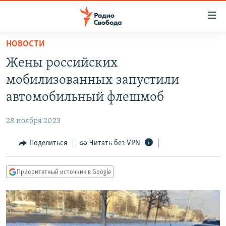
Ссылки
для
упрощенного
НОВОСТИ
ПРОГРАММЫ
доступа
Жены российских
ПОДКАСТЫ
Вернуться
мобилизованных запустили
к
АВТОРСКИЕ ПРОЕКТЫ
автомобильный флешмоб
основному
ЦИТАТЫ СВОБОДЫ
содержанию
28 ноября 2023
Вернутся
МНЕНИЯ
к
Поделиться
Читать без VPN
КУЛЬТУРА
главной
навигации
IDEL.РЕАЛИИ
Приоритетный источник в Google
Вернутся
КАВКАЗ.РЕАЛИИ
к
СЕВЕР.РЕАЛИИ
поиску
СИБИРЬ.РЕАЛИИ