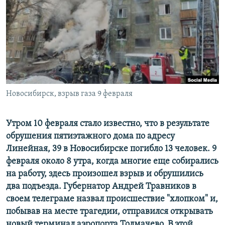
РАСПИСАНИЕ ВЕЩАНИЯ
ПОДПИШИТЕСЬ НА РАССЫЛКУ
СОЦИАЛЬНЫЕ СЕТИ
Новосибирск, взрыв газа 9 февраля
Все сайты РСЕ/РС
Утром 10 февраля стало известно, что в результате
обрушения пятиэтажного дома по адресу
Линейная, 39 в Новосибирске погибло 13 человек. 9
февраля около 8 утра, когда многие еще собирались
на работу, здесь произошел взрыв и обрушились
два подъезда. Губернатор Андрей Травников в
своем телеграме назвал происшествие "хлопком" и,
побывав на месте трагедии, отправился открывать
новый терминал аэропорта Толмачево. В этой