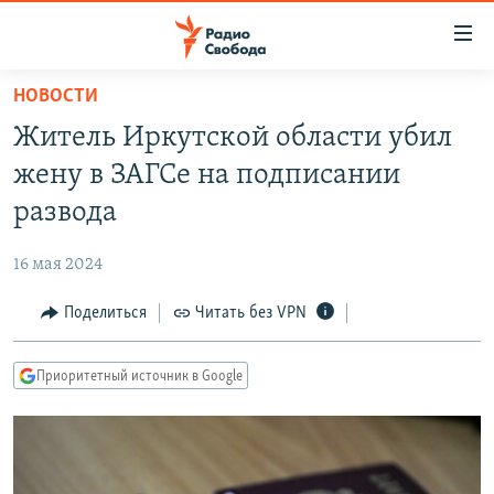
Ссылки
для
упрощенного
НОВОСТИ
ПРОГРАММЫ
доступа
Житель Иркутской области убил
ПОДКАСТЫ
Вернуться
жену в ЗАГСе на подписании
к
АВТОРСКИЕ ПРОЕКТЫ
развода
основному
ЦИТАТЫ СВОБОДЫ
содержанию
16 мая 2024
Вернутся
МНЕНИЯ
к
Поделиться
Читать без VPN
КУЛЬТУРА
главной
навигации
IDEL.РЕАЛИИ
Приоритетный источник в Google
Вернутся
КАВКАЗ.РЕАЛИИ
к
СЕВЕР.РЕАЛИИ
поиску
СИБИРЬ.РЕАЛИИ